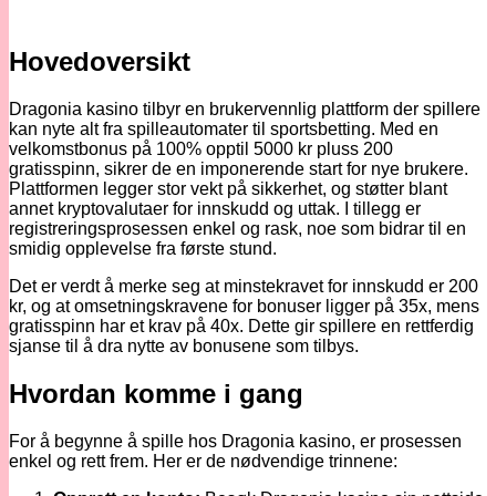
Hovedoversikt
Dragonia kasino tilbyr en brukervennlig plattform der spillere
kan nyte alt fra spilleautomater til sportsbetting. Med en
velkomstbonus på 100% opptil 5000 kr pluss 200
gratisspinn, sikrer de en imponerende start for nye brukere.
Plattformen legger stor vekt på sikkerhet, og støtter blant
annet kryptovalutaer for innskudd og uttak. I tillegg er
registreringsprosessen enkel og rask, noe som bidrar til en
smidig opplevelse fra første stund.
Det er verdt å merke seg at minstekravet for innskudd er 200
kr, og at omsetningskravene for bonuser ligger på 35x, mens
gratisspinn har et krav på 40x. Dette gir spillere en rettferdig
sjanse til å dra nytte av bonusene som tilbys.
Hvordan komme i gang
For å begynne å spille hos Dragonia kasino, er prosessen
enkel og rett frem. Her er de nødvendige trinnene: