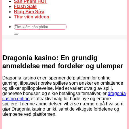
Sản Phẩm HOT
Flash Sale
Blog Bỉm Sửa
Thư viện videos
Tìm
kiếm:
Dragonia kasino: En grundig
anmeldelse med fordeler og ulemper
Dragonia kasino er en spennende plattform for online
gaming, tilpasset norske spillere som ønsker en omfattende
og sikker spillopplevelse. Med et variert utvalg av spill,
generøse bonuser, og sikre betalingsalternativer, er
dragonia
casino online
et attraktivt valg for både nye og erfarne
spillere. I denne anmeldelsen vil vi se nærmere på hva som
gjør Dragonia kasino unikt, samt de viktigste fordelene og
ulempene ved plattformen.