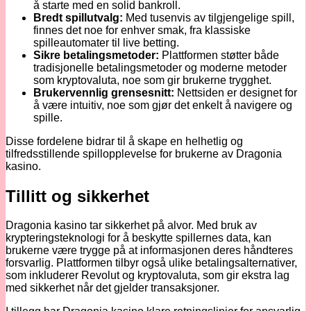
å starte med en solid bankroll.
Bredt spillutvalg:
Med tusenvis av tilgjengelige spill,
finnes det noe for enhver smak, fra klassiske
spilleautomater til live betting.
Sikre betalingsmetoder:
Plattformen støtter både
tradisjonelle betalingsmetoder og moderne metoder
som kryptovaluta, noe som gir brukerne trygghet.
Brukervennlig grensesnitt:
Nettsiden er designet for
å være intuitiv, noe som gjør det enkelt å navigere og
spille.
Disse fordelene bidrar til å skape en helhetlig og
tilfredsstillende spillopplevelse for brukerne av Dragonia
kasino.
Tillitt og sikkerhet
Dragonia kasino tar sikkerhet på alvor. Med bruk av
krypteringsteknologi for å beskytte spillernes data, kan
brukerne være trygge på at informasjonen deres håndteres
forsvarlig. Plattformen tilbyr også ulike betalingsalternativer,
som inkluderer Revolut og kryptovaluta, som gir ekstra lag
med sikkerhet når det gjelder transaksjoner.