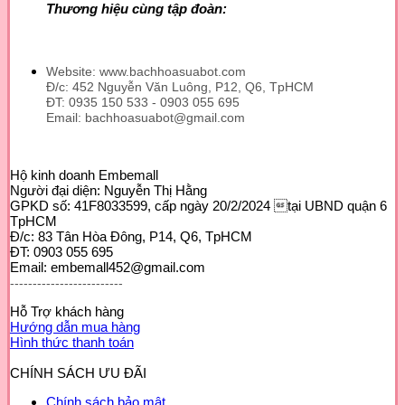
Thương hiệu cùng tập đoàn:
Website: www.bachhoasuabot.com
Đ/c: 452 Nguyễn Văn Luông, P12, Q6, TpHCM
ĐT: 0935 150 533 - 0903 055 695
Email: bachhoasuabot@gmail.com
Hộ kinh doanh Embemall
Người đại diện: Nguyễn Thị Hằng
GPKD số: 41F8033599, cấp ngày 20/2/2024 tại UBND quận 6
TpHCM
Đ/c: 83 Tân Hòa Đông, P14, Q6, TpHCM
ĐT: 0903 055 695
Email: embemall452@gmail.com
-------------------------
Hỗ Trợ khách hàng
Hướng dẫn mua hàng
Hình thức thanh toán
CHÍNH SÁCH ƯU ĐÃI
Chính sách bảo mật