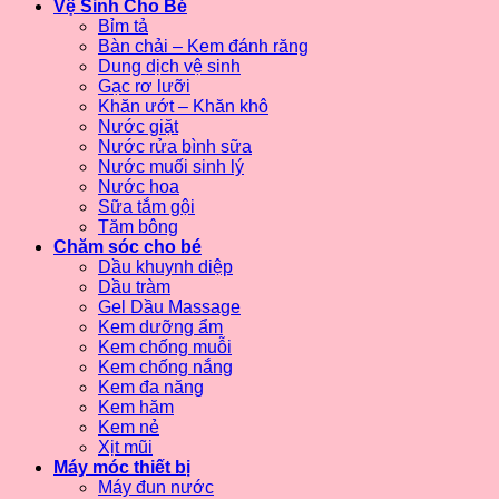
Vệ Sinh Cho Bé
Bỉm tả
Bàn chải – Kem đánh răng
Dung dịch vệ sinh
Gạc rơ lưỡi
Khăn ướt – Khăn khô
Nước giặt
Nước rửa bình sữa
Nước muối sinh lý
Nước hoa
Sữa tắm gội
Tăm bông
Chăm sóc cho bé
Dầu khuynh diệp
Dầu tràm
Gel Dầu Massage
Kem dưỡng ẩm
Kem chống muỗi
Kem chống nắng
Kem đa năng
Kem hăm
Kem nẻ
Xịt mũi
Máy móc thiết bị
Máy đun nước