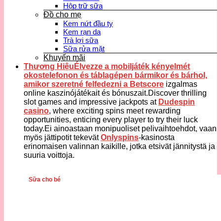
Hộp trữ sữa
Đồ cho mẹ
Kem nứt đầu ty
Kem rạn da
Trà lợi sữa
Sữa rửa mặt
Khuyến mãi
Thương HiệuÉlvezze a mobiljáték kényelmét
okostelefonon és táblagépen bármikor és bárhol,
amikor szeretné felfedezni a
Betscore
izgalmas
online kaszinójátékait és bónuszait.Discover thrilling
slot games and impressive jackpots at
Dudespin
casino
, where exciting spins meet rewarding
opportunities, enticing every player to try their luck
today.Ei ainoastaan monipuoliset pelivaihtoehdot, vaan
myös jättipotit tekevät
Onlyspins
-kasinosta
erinomaisen valinnan kaikille, jotka etsivät jännitystä ja
suuria voittoja.
Sữa cho bé