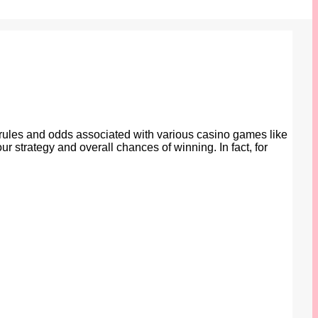
 rules and odds associated with various casino games like
ur strategy and overall chances of winning. In fact, for