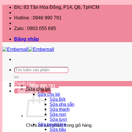
Bỏ
Đ/c: 83 Tân Hòa Đông, P14, Q6, TpHCM
qua
nội
Hotline : 0946 990 791
dung
Zalo : 0903 055 695
Đăng nhập
Tìm
kiếm:
Danh mục
0946 990 791
Sữa cho bé
Giỏ hàng /
0
₫
Sữa cho bé
Sữa Bột
Sữa pha sẵn
Sữa thanh
Sữa non
Sữa tươi
Sữa người lớn
Chưa có sản phẩm trong giỏ hàng.
Sữa bầu