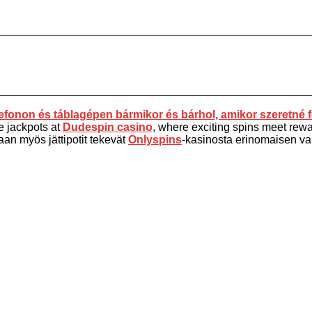
fonon és táblagépen bármikor és bárhol, amikor szeretné f
e jackpots at
Dudespin casino
, where exciting spins meet rewar
aan myös jättipotit tekevät
Onlyspins
-kasinosta erinomaisen vali