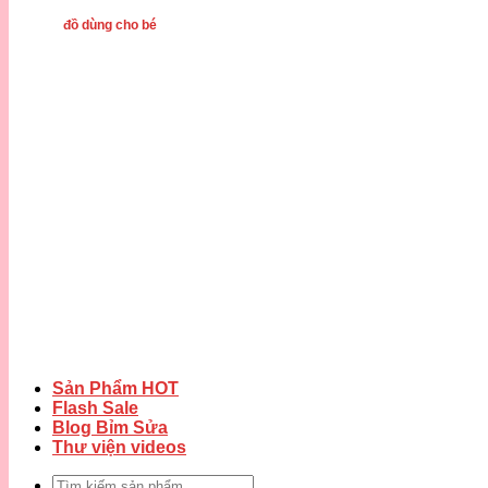
đồ dùng cho bé
Sản Phẩm HOT
Flash Sale
Blog Bỉm Sửa
Thư viện videos
Tìm