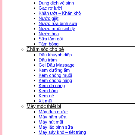
Dung dịch vệ sinh
Gạc rơ lưỡi
Khăn ướt – Khăn khô
Nước giặt
Nước rửa bình sữa
Nước muối sinh lý
Nước hoa
Sữa tắm gội
Tăm bông
Chăm sóc cho bé
Dầu khuynh diệp
Dầu tràm
Gel Dầu Massage
Kem dưỡng ẩm
Kem chống muỗi
Kem chống nắng
Kem đa năng
Kem hăm
Kem nẻ
Xịt mũi
Máy móc thiết bị
Máy đun nước
Máy hâm sữa
Máy hút mũi
Máy lắc bình sữa
Máy sấy khô – tiệt trùng