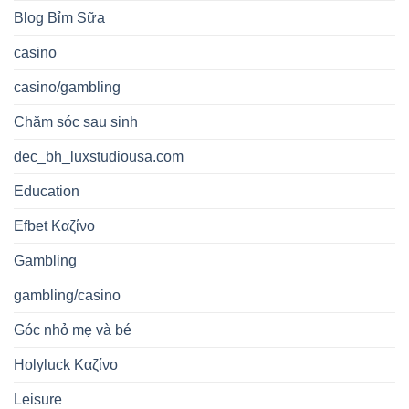
Blog Bỉm Sữa
casino
casino/gambling
Chăm sóc sau sinh
dec_bh_luxstudiousa.com
Education
Efbet Καζίνο
Gambling
gambling/casino
Góc nhỏ mẹ và bé
Holyluck Καζίνο
Leisure