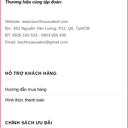
Thương hiệu cùng tập đoàn:
Website: www.bachhoasuabot.com
Đ/c: 452 Nguyễn Văn Luông, P12, Q6, TpHCM
ĐT: 0935 150 533 - 0903 055 695
Email: bachhoasuabot@gmail.com
HỖ TRỢ KHÁCH HÀNG
Hướng dẫn mua hàng
Hình thức thanh toán
CHÍNH SÁCH ƯU ĐÃI