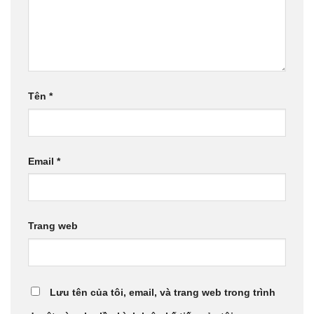
Tên
*
Email
*
Trang web
Lưu tên của tôi, email, và trang web trong trình