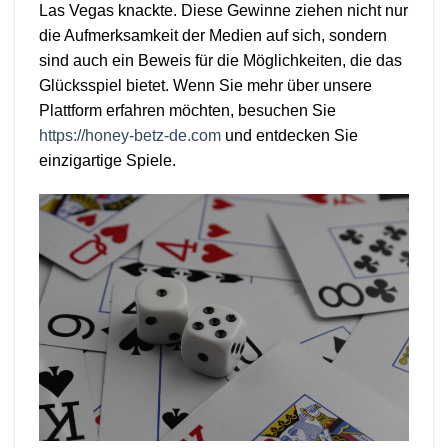
Las Vegas knackte. Diese Gewinne ziehen nicht nur
die Aufmerksamkeit der Medien auf sich, sondern
sind auch ein Beweis für die Möglichkeiten, die das
Glücksspiel bietet. Wenn Sie mehr über unsere
Plattform erfahren möchten, besuchen Sie
https://honey-betz-de.com
und entdecken Sie
einzigartige Spiele.