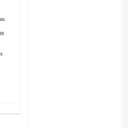
los
 OX
es