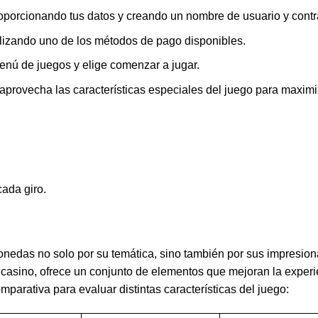
roporcionando tus datos y creando un nombre de usuario y cont
lizando uno de los métodos de pago disponibles.
nú de juegos y elige comenzar a jugar.
 aprovecha las características especiales del juego para maximi
ada giro.
nedas no solo por su temática, sino también por sus impresio
 casino, ofrece un conjunto de elementos que mejoran la experi
mparativa para evaluar distintas características del juego: