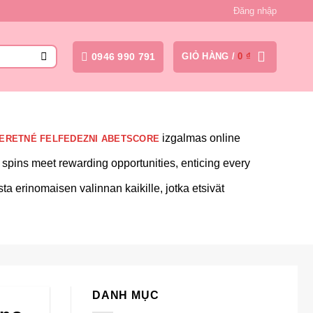
Đăng nhập
0946 990 791
GIỎ HÀNG /
0
₫
izgalmas online
ERETNÉ FELFEDEZNI A
BETSCORE
g spins meet rewarding opportunities, enticing every
sta erinomaisen valinnan kaikille, jotka etsivät
DANH MỤC