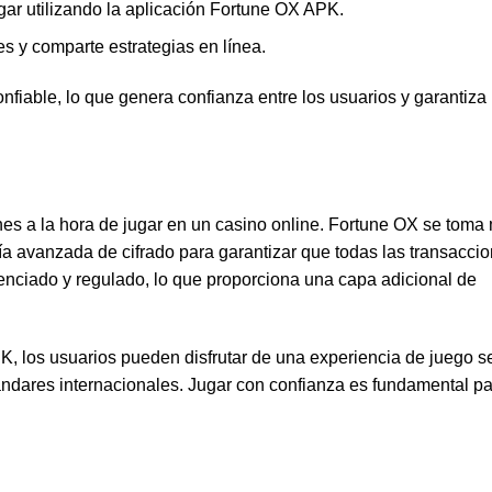
ar utilizando la aplicación Fortune OX APK.
s y comparte estrategias en línea.
nfiable, lo que genera confianza entre los usuarios y garantiza
nes a la hora de jugar en un casino online. Fortune OX se toma
ía avanzada de cifrado para garantizar que todas las transacci
enciado y regulado, lo que proporciona una capa adicional de
K, los usuarios pueden disfrutar de una experiencia de juego s
ndares internacionales. Jugar con confianza es fundamental p