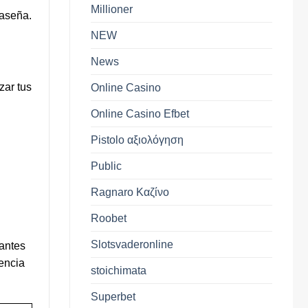
Millioner
raseña.
NEW
News
zar tus
Online Casino
Online Casino Efbet
Pistolo αξιολόγηση
Public
Ragnaro Καζίνο
Roobet
Slotsvaderonline
nantes
encia
stoichimata
Superbet