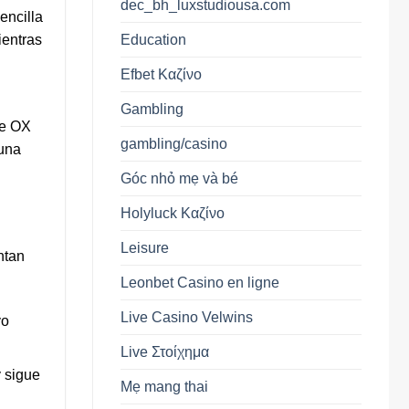
dec_bh_luxstudiousa.com
encilla
Education
ientras
Efbet Καζίνο
l
Gambling
ne OX
gambling/casino
 una
Góc nhỏ mẹ và bé
Holyluck Καζίνο
Leisure
ntan
Leonbet Casino en ligne
Live Casino Velwins
vo
Live Στοίχημα
 sigue
Mẹ mang thai