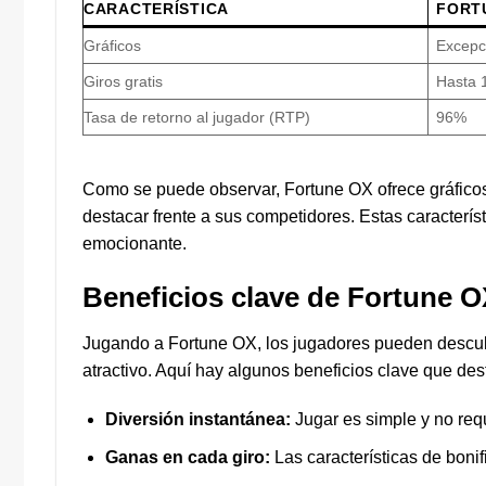
CARACTERÍSTICA
FORT
Gráficos
Excepc
Giros gratis
Hasta 
Tasa de retorno al jugador (RTP)
96%
Como se puede observar, Fortune OX ofrece gráficos 
destacar frente a sus competidores. Estas caracterís
emocionante.
Beneficios clave de Fortune 
Jugando a Fortune OX, los jugadores pueden descub
atractivo. Aquí hay algunos beneficios clave que des
Diversión instantánea:
Jugar es simple y no req
Ganas en cada giro:
Las características de boni