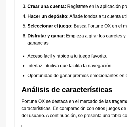
Crear una cuenta:
Regístrate en la aplicación p
Hacer un depósito:
Añade fondos a tu cuenta uti
Seleccionar el juego:
Busca Fortune OX en el me
Disfrutar y ganar:
Empieza a girar los carretes y
ganancias.
Acceso fácil y rápido a tu juego favorito.
Interfaz intuitiva que facilita la navegación.
Oportunidad de ganar premios emocionantes en c
Análisis de características
Fortune OX se destaca en el mercado de las tragamo
características. En comparación con otros juegos de
del usuario. A continuación, se presenta una tabla co