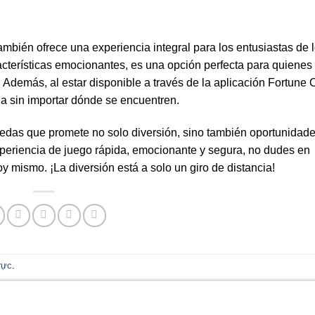
ambién ofrece una experiencia integral para los entusiastas de 
acterísticas emocionantes, es una opción perfecta para quienes
 Además, al estar disponible a través de la aplicación Fortune
ia sin importar dónde se encuentren.
edas que promete no solo diversión, sino también oportunidad
periencia de juego rápida, emocionante y segura, no dudes en
y mismo. ¡La diversión está a solo un giro de distancia!
rực
.