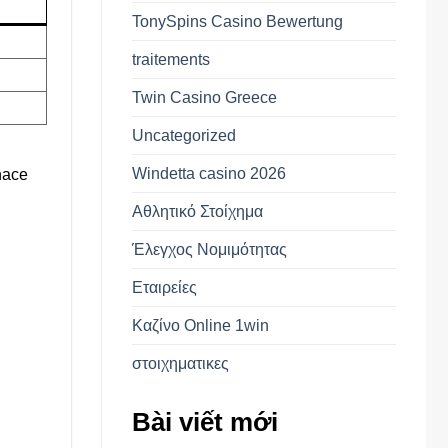
TonySpins Casino Bewertung
traitements
Twin Casino Greece
Uncategorized
Windetta casino 2026
hace
Αθλητικό Στοίχημα
Έλεγχος Νομιμότητας
Εταιρείες
Καζίνο Online 1win
στοιχηματικες
Bài viết mới