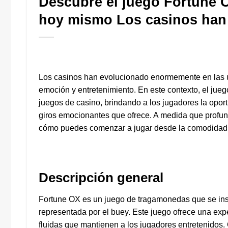
Descubre el juego Fortune O
hoy mismo Los casinos han
Los casinos han evolucionado enormemente en las ú
emoción y entretenimiento. En este contexto, el jue
juegos de casino, brindando a los jugadores la oportu
giros emocionantes que ofrece. A medida que profund
cómo puedes comenzar a jugar desde la comodidad de
Descripción general
Fortune OX es un juego de tragamonedas que se inspir
representada por el buey. Este juego ofrece una expe
fluidas que mantienen a los jugadores entretenidos