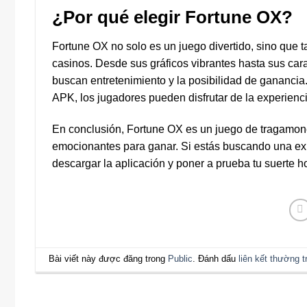
¿Por qué elegir Fortune OX?
Fortune OX no solo es un juego divertido, sino que t
casinos. Desde sus gráficos vibrantes hasta sus car
buscan entretenimiento y la posibilidad de ganancia.
APK, los jugadores pueden disfrutar de la experienc
En conclusión, Fortune OX es un juego de tragamon
emocionantes para ganar. Si estás buscando una ex
descargar la aplicación y poner a prueba tu suerte ho
Bài viết này được đăng trong
Public
. Đánh dấu
liên kết thường t