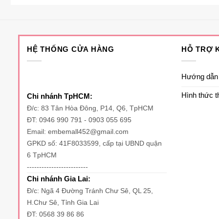
HỆ THỐNG CỬA HÀNG
HỖ TRỢ 
Hướng dẫn
Hình thức t
Chi nhánh TpHCM:
Đ/c: 83 Tân Hòa Đông, P14, Q6, TpHCM
ĐT: 0946 990 791 - 0903 055 695
Email: embemall452@gmail.com
GPKD số: 41F8033599, cấp tại UBND quận
6 TpHCM
-------------------------
Chi nhánh Gia Lai:
Đ/c: Ngã 4 Đường Tránh Chư Sê, QL 25,
H.Chư Sê, Tỉnh Gia Lai
ĐT: 0568 39 86 86