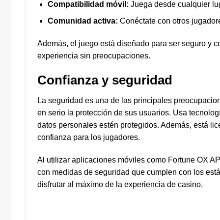
Compatibilidad móvil:
Juega desde cualquier lug
Comunidad activa:
Conéctate con otros jugadore
Además, el juego está diseñado para ser seguro y co
experiencia sin preocupaciones.
Confianza y seguridad
La seguridad es una de las principales preocupacio
en serio la protección de sus usuarios. Usa tecnolog
datos personales estén protegidos. Además, está lic
confianza para los jugadores.
Al utilizar aplicaciones móviles como Fortune OX AP
con medidas de seguridad que cumplen con los está
disfrutar al máximo de la experiencia de casino.