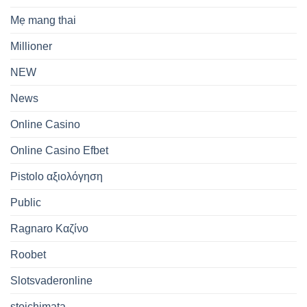
Mẹ mang thai
Millioner
NEW
News
Online Casino
Online Casino Efbet
Pistolo αξιολόγηση
Public
Ragnaro Καζίνο
Roobet
Slotsvaderonline
stoichimata