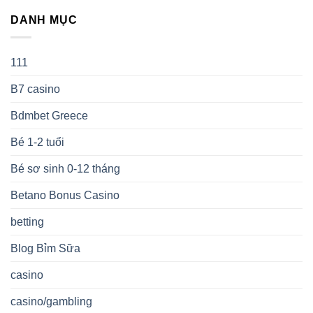
DANH MỤC
111
B7 casino
Bdmbet Greece
Bé 1-2 tuổi
Bé sơ sinh 0-12 tháng
Betano Bonus Casino
betting
Blog Bỉm Sữa
casino
casino/gambling