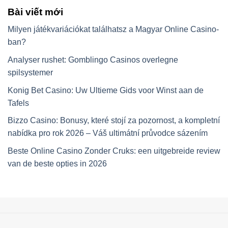
Bài viết mới
Milyen játékvariációkat találhatsz a Magyar Online Casino-
ban?
Analyser rushet: Gomblingo Casinos overlegne
spilsystemer
Konig Bet Casino: Uw Ultieme Gids voor Winst aan de
Tafels
Bizzo Casino: Bonusy, které stojí za pozornost, a kompletní
nabídka pro rok 2026 – Váš ultimátní průvodce sázením
Beste Online Casino Zonder Cruks: een uitgebreide review
van de beste opties in 2026