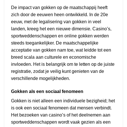
De impact van gokken op de maatschappij heeft
zich door de eeuwen heen ontwikkeld. In de 20e
eeuw, met de legalisering van gokken in veel
landen, kreeg het een nieuwe dimensie. Casino’s,
sportweddenschappen en online gokken werden
steeds toegankelijker. De maatschappelijke
acceptatie van gokken nam toe, wat leidde tot een
breed scala aan culturele en economische
invloeden. Het is belangrijk om te letten op de juiste
registratie, zodat je veilig kunt genieten van de
verschillende mogelijkheden.
Gokken als een sociaal fenomeen
Gokken is niet alleen een individuele bezigheid; het
is ook een sociaal fenomeen dat mensen verbindt.
Het bezoeken van casino’s of het deelnemen aan
sportweddenschappen wordt vaak gezien als een