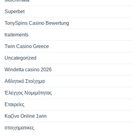
Superbet
TonySpins Casino Bewertung
traitements
Twin Casino Greece
Uncategorized
Windetta casino 2026
Αθλητικό Στοίχημα
Έλεγχος Νομιμότητας
Εταιρείες
Καζίνο Online 1win
στοιχηματικες