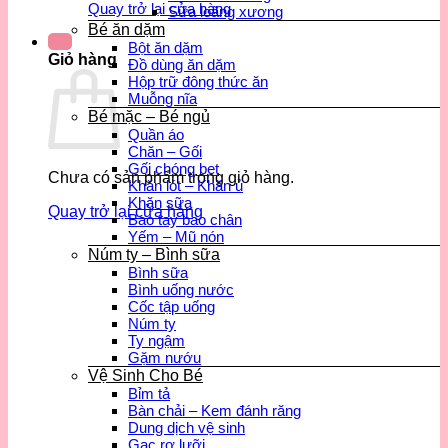
Quay trở lại cửa hàng
Sữa loãng xương
Bé ăn dặm
Bột ăn dặm
Giỏ hàng
Đồ dùng ăn dặm
Hộp trữ đông thức ăn
Muỗng nĩa
Bé mặc – Bé ngủ
Quần áo
Chăn – Gối
Gối chóng bẹt
Chưa có sản phẩm trong giỏ hàng.
Khăn lót – Khăn ủ
Khăn sữa
Quay trở lại cửa hàng
Bao tay bao chân
Yếm – Mũ nón
Núm ty – Bình sữa
Bình sữa
Bình uống nước
Cốc tập uống
Núm ty
Ty ngậm
Gặm nướu
Vệ Sinh Cho Bé
Bỉm tả
Bàn chải – Kem đánh răng
Dung dịch vệ sinh
Gạc rơ lưỡi