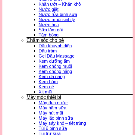
Khăn ướt – Khăn khô
Nước giặt
Nước rửa bình sữa
Nước muối sinh lý
Nước hoa
Sữa tắm gội
Tăm bông
Chăm sóc cho bé
Dầu khuynh diệp
Dầu tràm
Gel Dầu Massage
Kem dưỡng ẩm
Kem chống muỗi
Kem chống nắng
Kem đa năng
Kem hăm
Kem nẻ
Xịt mũi
Máy móc thiết bị
Máy đun nước
Máy hâm sữa
Máy hút mũi
Máy lắc bình sữa
Máy sấy khô – tiệt trùng
Túi ủ bình sữa
Túi trữ sữa