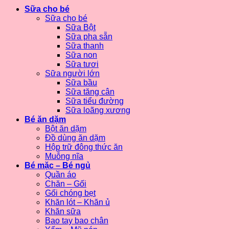
Sữa cho bé
Sữa cho bé
Sữa Bột
Sữa pha sẵn
Sữa thanh
Sữa non
Sữa tươi
Sữa người lớn
Sữa bầu
Sữa tăng cân
Sữa tiểu đường
Sữa loãng xương
Bé ăn dặm
Bột ăn dặm
Đồ dùng ăn dặm
Hộp trữ đông thức ăn
Muỗng nĩa
Bé mặc – Bé ngủ
Quần áo
Chăn – Gối
Gối chóng bẹt
Khăn lót – Khăn ủ
Khăn sữa
Bao tay bao chân