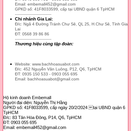
Email: embemall452@gmail.com
GPKD số: 41F8033599, cấp tại UBND quận 6 TpHCM
-------------------------
Chi nhánh Gia Lai:
Đ/c: Ngã 4 Đường Tránh Chư Sê, QL 25, H.Chư Sê, Tỉnh Gia
Lai
ĐT: 0568 39 86 86
-------------------------
Thương hiệu cùng tập đoàn:
Website: www.bachhoasuabot.com
Đ/c: 452 Nguyễn Văn Luông, P12, Q6, TpHCM
ĐT: 0935 150 533 - 0903 055 695
Email: bachhoasuabot@gmail.com
Hộ kinh doanh Embemall
Người đại diện: Nguyễn Thị Hằng
GPKD số: 41F8033599, cấp ngày 20/2/2024 tại UBND quận 6
TpHCM
Đ/c: 83 Tân Hòa Đông, P14, Q6, TpHCM
ĐT: 0903 055 695
Email: embemall452@gmail.com