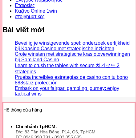
Εταιρείες
Καζίνο Online 1win
στοιχηματικες
Bài viết mới
Beveilig je winstgevende spel: onderzoek eerlijkheid
bij Kaasino Casino met strategische inzichten
Grote winsten met strategische kraslotoverwinningen
bij Samiland Casino
Learn to crush the tables with secure 치킨로드 2
strategies
Prueba increíbles estrategias de casino con tu bono
888starz protección
Embark on your fairpari gambling journey: enjoy
tactical wins
Hệ thống cửa hàng
Chi nhánh TpHCM:
Đ/c: 83 Tân Hòa Đông, P14, Q6, TpHCM
ĐT: 0946 990 791 - 0903 055 695