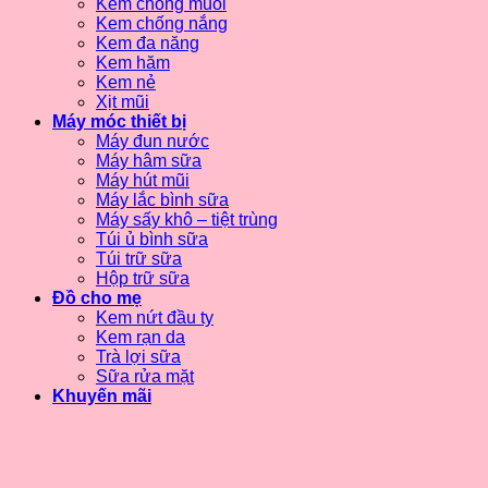
Kem chống muỗi
Kem chống nắng
Kem đa năng
Kem hăm
Kem nẻ
Xịt mũi
Máy móc thiết bị
Máy đun nước
Máy hâm sữa
Máy hút mũi
Máy lắc bình sữa
Máy sấy khô – tiệt trùng
Túi ủ bình sữa
Túi trữ sữa
Hộp trữ sữa
Đồ cho mẹ
Kem nứt đầu ty
Kem rạn da
Trà lợi sữa
Sữa rửa mặt
Khuyến mãi