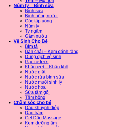
Yếm – Mũ nón
Núm ty – Bình sữa
Bình sữa
Bình uống nước
Cốc tập uống
Núm ty
Ty ngậm
Gặm nướu
Vệ Sinh Cho Bé
Bỉm tả
Bàn chải – Kem đánh răng
Dung dịch vệ sinh
Gạc rơ lưỡi
Khăn ướt – Khăn khô
Nước giặt
Nước rửa bình sữa
Nước muối sinh lý
Nước hoa
Sữa tắm gội
Tăm bông
Chăm sóc cho bé
Dầu khuynh diệp
Dầu tràm
Gel Dầu Massage
Kem dưỡng ẩm