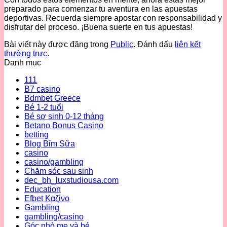
preparado para comenzar tu aventura en las apuestas
deportivas. Recuerda siempre apostar con responsabilidad y
disfrutar del proceso. ¡Buena suerte en tus apuestas!
Bài viết này được đăng trong
Public
. Đánh dấu
liên kết
thường trực
.
Danh mục
111
B7 casino
Bdmbet Greece
Bé 1-2 tuổi
Bé sơ sinh 0-12 tháng
Betano Bonus Casino
betting
Blog Bỉm Sữa
casino
casino/gambling
Chăm sóc sau sinh
dec_bh_luxstudiousa.com
Education
Efbet Καζίνο
Gambling
gambling/casino
Góc nhỏ mẹ và bé