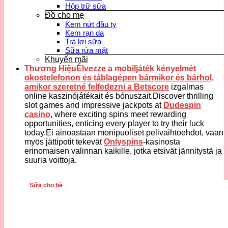
Hộp trữ sữa
Đồ cho mẹ
Kem nứt đầu ty
Kem rạn da
Trà lợi sữa
Sữa rửa mặt
Khuyến mãi
Thương HiệuÉlvezze a mobiljáték kényelmét
okostelefonon és táblagépen bármikor és bárhol,
amikor szeretné felfedezni a
Betscore
izgalmas
online kaszinójátékait és bónuszait.Discover thrilling
slot games and impressive jackpots at
Dudespin
casino
, where exciting spins meet rewarding
opportunities, enticing every player to try their luck
today.Ei ainoastaan monipuoliset pelivaihtoehdot, vaan
myös jättipotit tekevät
Onlyspins
-kasinosta
erinomaisen valinnan kaikille, jotka etsivät jännitystä ja
suuria voittoja.
Sữa cho bé