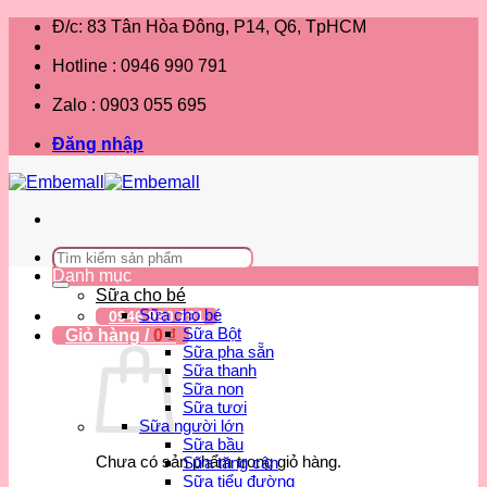
Bỏ
Đ/c: 83 Tân Hòa Đông, P14, Q6, TpHCM
qua
nội
Hotline : 0946 990 791
dung
Zalo : 0903 055 695
Đăng nhập
Tìm
kiếm:
Danh mục
Sữa cho bé
Sữa cho bé
0946 990 791
Sữa Bột
Giỏ hàng /
0
₫
Sữa pha sẵn
Sữa thanh
Sữa non
Sữa tươi
Sữa người lớn
Sữa bầu
Chưa có sản phẩm trong giỏ hàng.
Sữa tăng cân
Sữa tiểu đường