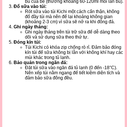
bú của bé (thường khoảng 60-120ml mỗi lần bú).
Đổ sữa vào túi:
Rót sữa vào túi Kichi một cách cẩn thận, không
đổ đầy túi mà nên để lại khoảng không gian
(khoảng 2-3 cm) vì sữa sẽ nở ra khi đông đá.
Ghi ngày tháng:
Ghi ngày tháng trên túi trữ sữa để dễ dàng theo
dõi và sử dụng sữa theo thứ tự.
Đóng kín túi:
Túi Kichi có khóa zip chống rò rỉ. Đảm bảo đóng
kín túi để sữa không bị lẫn với không khí hay các
mùi khác trong tủ lạnh.
Bảo quản trong ngăn đá:
Đặt túi sữa vào ngăn đá tủ lạnh (0 đến -18°C).
Nên xếp túi nằm ngang để tiết kiệm diện tích và
đảm bảo sữa đông đều.