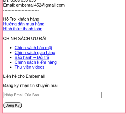
ĐT: 0903 055 695
Email: embemall452@gmail.com
-------------------------
Hỗ Trợ khách hàng
Hướng dẫn mua hàng
Hình thức thanh toán
CHÍNH SÁCH ƯU ĐÃI
Chính sách bảo mật
Chính sách giao hàng
Bảo hành – Đổi trả
Chính sách kiểm hàng
Thư viện videos
Liên hệ cho Embemall
Đăng ký nhận tin khuyến mãi