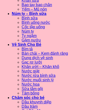
Khăn sữa
Bao tay bao chân
Yếm – Mũ nón
Núm ty – Bình sữa
Bình sữa
Bình uống nước
Cốc tập uống
Núm ty
Ty ngậm
Gặm nướu
Vệ Sinh Cho Bé
Bỉm tả
Bàn chải – Kem đánh răng
Dung dịch vệ sinh
Gạc rơ lưỡi
Khăn ướt – Khăn khô
Nước giặt
Nước rửa bình sữa
Nước muối sinh lý
Nước hoa
Sữa tắm gội
Tăm bông
Chăm sóc cho bé
Dầu khuynh diệp
Dầu tràm