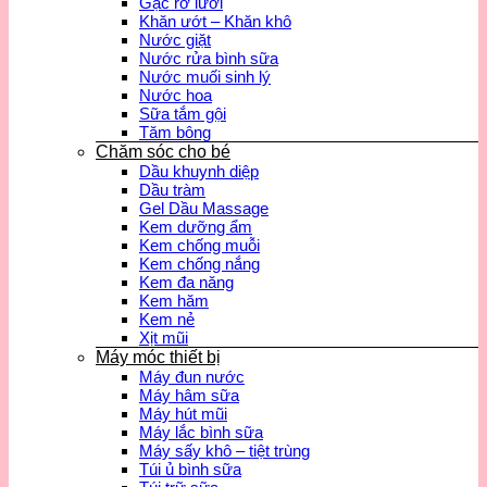
Gạc rơ lưỡi
Khăn ướt – Khăn khô
Nước giặt
Nước rửa bình sữa
Nước muối sinh lý
Nước hoa
Sữa tắm gội
Tăm bông
Chăm sóc cho bé
Dầu khuynh diệp
Dầu tràm
Gel Dầu Massage
Kem dưỡng ẩm
Kem chống muỗi
Kem chống nắng
Kem đa năng
Kem hăm
Kem nẻ
Xịt mũi
Máy móc thiết bị
Máy đun nước
Máy hâm sữa
Máy hút mũi
Máy lắc bình sữa
Máy sấy khô – tiệt trùng
Túi ủ bình sữa