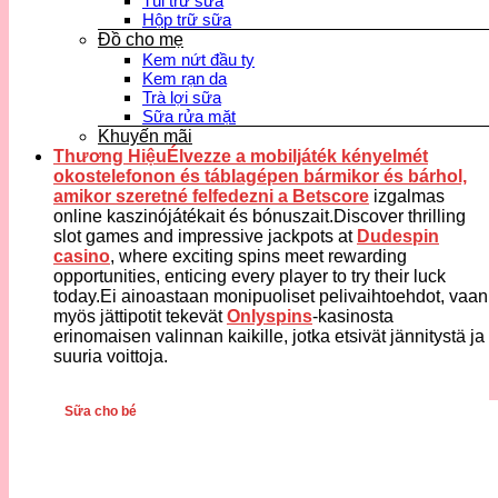
Túi trữ sữa
Hộp trữ sữa
Đồ cho mẹ
Kem nứt đầu ty
Kem rạn da
Trà lợi sữa
Sữa rửa mặt
Khuyến mãi
Thương HiệuÉlvezze a mobiljáték kényelmét
okostelefonon és táblagépen bármikor és bárhol,
amikor szeretné felfedezni a
Betscore
izgalmas
online kaszinójátékait és bónuszait.Discover thrilling
slot games and impressive jackpots at
Dudespin
casino
, where exciting spins meet rewarding
opportunities, enticing every player to try their luck
today.Ei ainoastaan monipuoliset pelivaihtoehdot, vaan
myös jättipotit tekevät
Onlyspins
-kasinosta
erinomaisen valinnan kaikille, jotka etsivät jännitystä ja
suuria voittoja.
Sữa cho bé