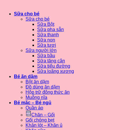
Sữa cho bé
Sữa cho bé
Sữa Bột
Sữa pha sẵn
Sữa thanh
Sữa non
Sữa tươi
Sữa người lớn
Sữa bầu
Sữa tăng cân
Sữa tiểu đường
Sữa loãng xương
Bé ăn dặm
Bột ăn dặm
Đồ dùng ăn dặm
Hộp trữ đông thức ăn
Muỗng nĩa
Bé mặc – Bé ngủ
Quần áo
Chăn – Gối
Gối chóng bẹt
Khăn lót – Khăn ủ