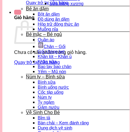
Quay trở lại cửa hàng
Sữa loãng xương
Bé ăn dặm
Bột ăn dặm
Giỏ hàng
Đồ dùng ăn dặm
Hộp trữ đông thức ăn
Muỗng nĩa
Bé mặc – Bé ngủ
Quần áo
Chăn – Gối
Gối chóng bẹt
Chưa có sản phẩm trong giỏ hàng.
Khăn lót – Khăn ủ
Khăn sữa
Quay trở lại cửa hàng
Bao tay bao chân
Yếm – Mũ nón
Núm ty – Bình sữa
Bình sữa
Bình uống nước
Cốc tập uống
Núm ty
Ty ngậm
Gặm nướu
Vệ Sinh Cho Bé
Bỉm tả
Bàn chải – Kem đánh răng
Dung dịch vệ sinh