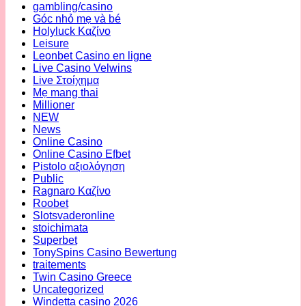
gambling/casino
Góc nhỏ mẹ và bé
Holyluck Καζίνο
Leisure
Leonbet Casino en ligne
Live Casino Velwins
Live Στοίχημα
Mẹ mang thai
Millioner
NEW
News
Online Casino
Online Casino Efbet
Pistolo αξιολόγηση
Public
Ragnaro Καζίνο
Roobet
Slotsvaderonline
stoichimata
Superbet
TonySpins Casino Bewertung
traitements
Twin Casino Greece
Uncategorized
Windetta casino 2026