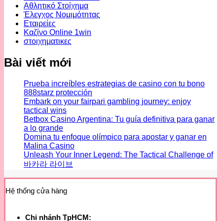
Αθλητικό Στοίχημα
Έλεγχος Νομιμότητας
Εταιρείες
Καζίνο Online 1win
στοιχηματικες
Bài viết mới
Prueba increíbles estrategias de casino con tu bono
888starz protección
Embark on your fairpari gambling journey: enjoy
tactical wins
Betbox Casino Argentina: Tu guía definitiva para ganar
a lo grande
Domina tu enfoque olímpico para apostar y ganar en
Malina Casino
Unleash Your Inner Legend: The Tactical Challenge of
바카라 라이브
Hệ thống cửa hàng
Chi nhánh TpHCM: