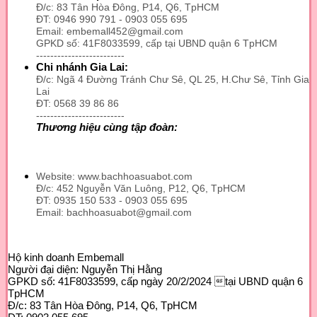
Đ/c: 83 Tân Hòa Đông, P14, Q6, TpHCM
ĐT: 0946 990 791 - 0903 055 695
Email: embemall452@gmail.com
GPKD số: 41F8033599, cấp tại UBND quận 6 TpHCM
-------------------------
Chi nhánh Gia Lai:
Đ/c: Ngã 4 Đường Tránh Chư Sê, QL 25, H.Chư Sê, Tỉnh Gia
Lai
ĐT: 0568 39 86 86
-------------------------
Thương hiệu cùng tập đoàn:
Website: www.bachhoasuabot.com
Đ/c: 452 Nguyễn Văn Luông, P12, Q6, TpHCM
ĐT: 0935 150 533 - 0903 055 695
Email: bachhoasuabot@gmail.com
Hộ kinh doanh Embemall
Người đại diện: Nguyễn Thị Hằng
GPKD số: 41F8033599, cấp ngày 20/2/2024 tại UBND quận 6
TpHCM
Đ/c: 83 Tân Hòa Đông, P14, Q6, TpHCM