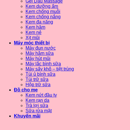
Gel Dầu Massage
Kem dưỡng ẩm
Kem chống muỗi
Kem chống nắng
Kem đa năng
Kem hăm
Kem nẻ
Xịt mũi
Máy móc thiết bị
Máy đun nước
Máy hâm sữa
Máy hút mũi
Máy lắc bình sữa
Máy sấy khô – tiệt trùng
Túi ủ bình sữa
Túi trữ sữa
Hộp trữ sữa
Đồ cho mẹ
Kem nứt đầu ty
Kem rạn da
Trà lợi sữa
Sữa rửa mặt
Khuyến mãi