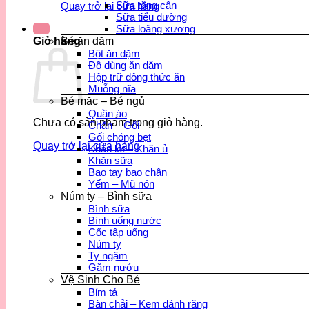
Sữa tăng cân
Quay trở lại cửa hàng
Sữa tiểu đường
Sữa loãng xương
Bé ăn dặm
Giỏ hàng
Bột ăn dặm
Đồ dùng ăn dặm
Hộp trữ đông thức ăn
Muỗng nĩa
Bé mặc – Bé ngủ
Quần áo
Chưa có sản phẩm trong giỏ hàng.
Chăn – Gối
Gối chóng bẹt
Quay trở lại cửa hàng
Khăn lót – Khăn ủ
Khăn sữa
Bao tay bao chân
Yếm – Mũ nón
Núm ty – Bình sữa
Bình sữa
Bình uống nước
Cốc tập uống
Núm ty
Ty ngậm
Gặm nướu
Vệ Sinh Cho Bé
Bỉm tả
Bàn chải – Kem đánh răng