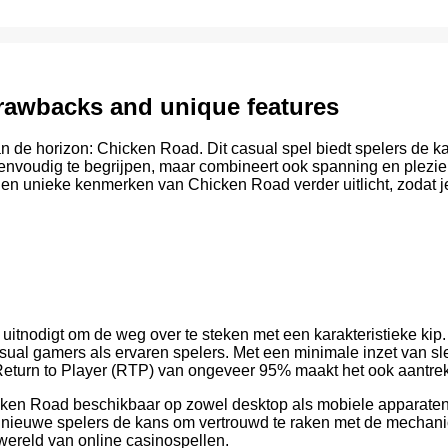
drawbacks and unique features
n de horizon: Chicken Road. Dit casual spel biedt spelers de ka
 eenvoudig te begrijpen, maar combineert ook spanning en plezier
 en unieke kenmerken van Chicken Road verder uitlicht, zodat je
 uitnodigt om de weg over te steken met een karakteristieke ki
casual gamers als ervaren spelers. Met een minimale inzet van s
turn to Player (RTP) van ongeveer 95% maakt het ook aantrekke
icken Road beschikbaar op zowel desktop als mobiele apparaten
 nieuwe spelers de kans om vertrouwd te raken met de mechanics
wereld van online casinospellen.