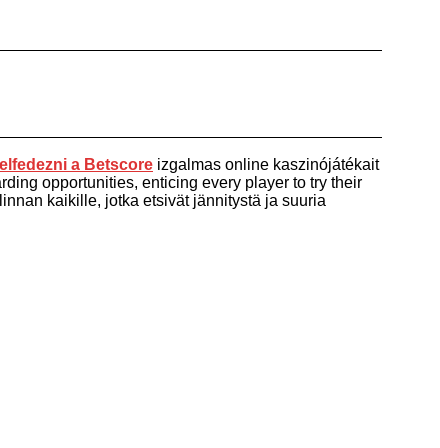
elfedezni a
Betscore
izgalmas online kaszinójátékait
ding opportunities, enticing every player to try their
nnan kaikille, jotka etsivät jännitystä ja suuria