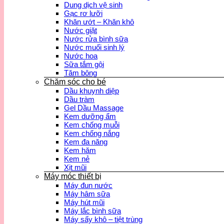
Dung dịch vệ sinh
Gạc rơ lưỡi
Khăn ướt – Khăn khô
Nước giặt
Nước rửa bình sữa
Nước muối sinh lý
Nước hoa
Sữa tắm gội
Tăm bông
Chăm sóc cho bé
Dầu khuynh diệp
Dầu tràm
Gel Dầu Massage
Kem dưỡng ẩm
Kem chống muỗi
Kem chống nắng
Kem đa năng
Kem hăm
Kem nẻ
Xịt mũi
Máy móc thiết bị
Máy đun nước
Máy hâm sữa
Máy hút mũi
Máy lắc bình sữa
Máy sấy khô – tiệt trùng