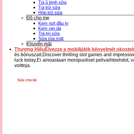
Túi ủ bình sữa
Túi trữ sữa
Hộp trữ sữa
Đồ cho mẹ
Kem nứt đầu ty
Kem rạn da
Trà lợi sữa
Sữa rửa mặt
Khuyến mãi
Thương HiệuÉlvezze a mobiljáték kényelmét okostele
és bónuszait.Discover thrilling slot games and impressiv
luck today.Ei ainoastaan monipuoliset pelivaihtoehdot, v
voittoja.
Sữa cho bé