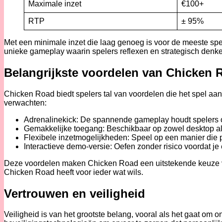
Maximale inzet
€100+
RTP
± 95%
Met een minimale inzet die laag genoeg is voor de meeste spe
unieke gameplay waarin spelers reflexen en strategisch denk
Belangrijkste voordelen van Chicken 
Chicken Road biedt spelers tal van voordelen die het spel aan
verwachten:
Adrenalinekick: De spannende gameplay houdt spelers op
Gemakkelijke toegang: Beschikbaar op zowel desktop als
Flexibele inzetmogelijkheden: Speel op een manier die pa
Interactieve demo-versie: Oefen zonder risico voordat je 
Deze voordelen maken Chicken Road een uitstekende keuze voo
Chicken Road heeft voor ieder wat wils.
Vertrouwen en veiligheid
Veiligheid is van het grootste belang, vooral als het gaat om