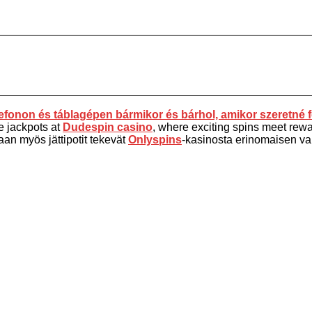
fonon és táblagépen bármikor és bárhol, amikor szeretné f
e jackpots at
Dudespin casino
, where exciting spins meet rewar
aan myös jättipotit tekevät
Onlyspins
-kasinosta erinomaisen vali