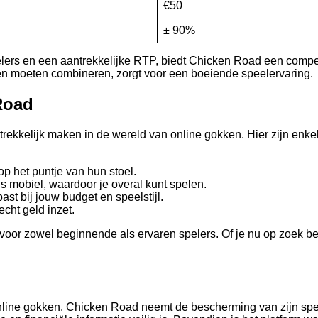
€50
± 90%
lers en een aantrekkelijke RTP, biedt Chicken Road een competi
en moeten combineren, zorgt voor een boeiende speelervaring.
Road
trekkelijk maken in de wereld van online gokken. Hier zijn enke
 het puntje van hun stoel.
 mobiel, waardoor je overal kunt spelen.
st bij jouw budget en speelstijl.
echt geld inzet.
r zowel beginnende als ervaren spelers. Of je nu op zoek bent
 online gokken. Chicken Road neemt de bescherming van zijn spe