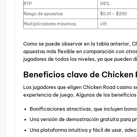
RTP
98%
Rango de apuestas
$0.01 – $200
Multiplicadores máximos
x15
Como se puede observar en la tabla anterior, C
apuestas más flexible en comparación con otros 
jugadores de todos los niveles, ya que pueden d
Beneficios clave de Chicken
Los jugadores que eligen Chicken Road casino s
experiencia de juego. Algunos de los beneficios
Bonificaciones atractivas, que incluyen bono
Una versión de demostración gratuita para pra
Una plataforma intuitiva y fácil de usar, ade