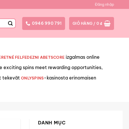
Đăng nhập
0946 990 791
GIỎ HÀNG /
0
₫
izgalmas online
RETNÉ FELFEDEZNI A
BETSCORE
e exciting spins meet rewarding opportunities,
it tekevät
-kasinosta erinomaisen
ONLYSPINS
DANH MỤC