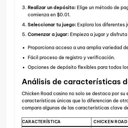
Realizar un depósito:
Elige un método de pag
comienza en $0.01.
Seleccionar tu juego:
Explora los diferentes j
Comenzar a jugar:
Empieza a jugar y disfruta
Proporciona acceso a una amplia variedad de
Fácil proceso de registro y verificación.
Opciones de depósito flexibles para todos lo
Análisis de características 
Chicken Road casino no solo se destaca por su 
características únicas que lo diferencian de otr
compara algunas de las características clave 
CARACTERÍSTICA
CHICKEN ROAD