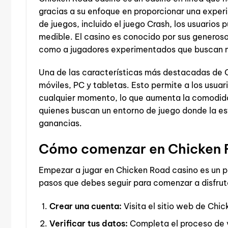
gracias a su enfoque en proporcionar una exper
de juegos, incluido el juego Crash, los usuario
medible. El casino es conocido por sus generos
como a jugadores experimentados que buscan m
Una de las características más destacadas de C
móviles, PC y tabletas. Esto permite a los usuar
cualquier momento, lo que aumenta la comodidad 
quienes buscan un entorno de juego donde la est
ganancias.
Cómo comenzar en Chicken 
Empezar a jugar en Chicken Road casino es un pr
pasos que debes seguir para comenzar a disfru
Crear una cuenta:
Visita el sitio web de Chic
Verificar tus datos:
Completa el proceso de v