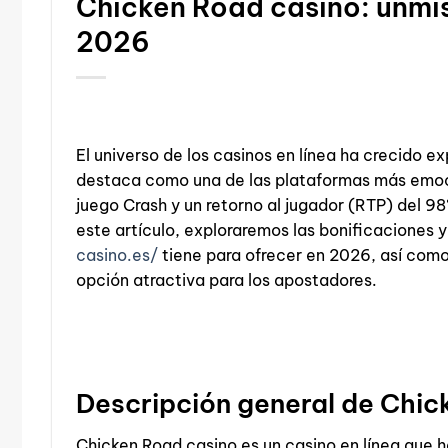
Chicken Road casino: unmi
2026
El universo de los casinos en línea ha crecido 
destaca como una de las plataformas más emoci
juego Crash y un retorno al jugador (RTP) del 9
este artículo, exploraremos las bonificaciones
casino.es/
tiene para ofrecer en 2026, así como
opción atractiva para los apostadores.
Descripción general de Chic
Chicken Road casino es un casino en línea que h