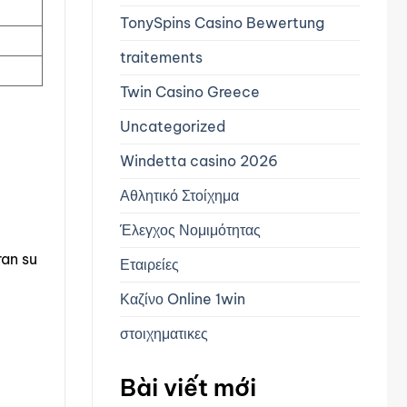
TonySpins Casino Bewertung
traitements
Twin Casino Greece
Uncategorized
Windetta casino 2026
Αθλητικό Στοίχημα
Έλεγχος Νομιμότητας
ran su
Εταιρείες
Καζίνο Online 1win
στοιχηματικες
Bài viết mới