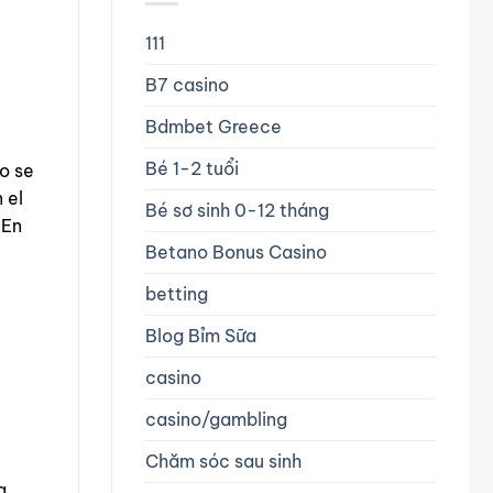
111
B7 casino
Bdmbet Greece
Bé 1-2 tuổi
o se
 el
Bé sơ sinh 0-12 tháng
 En
Betano Bonus Casino
betting
Blog Bỉm Sữa
casino
casino/gambling
Chăm sóc sau sinh
a,