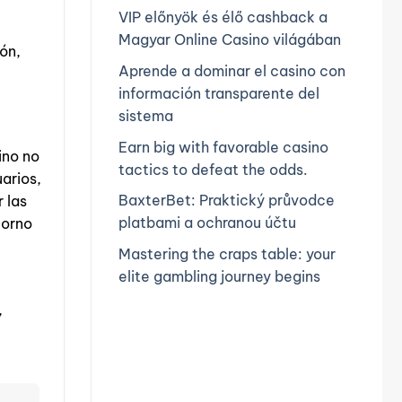
VIP előnyök és élő cashback a
Magyar Online Casino világában
ón,
Aprende a dominar el casino con
información transparente del
sistema
Earn big with favorable casino
ino no
tactics to defeat the odds.
arios,
BaxterBet: Praktický průvodce
 las
platbami a ochranou účtu
torno
Mastering the craps table: your
elite gambling journey begins
,