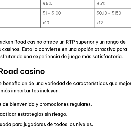
96%
95%
$1 – $100
$0.10 – $150
x10
x12
hicken Road casino ofrece un RTP superior y un rango de
casinos. Esto lo convierte en una opción atractiva para
isfrutar de una experiencia de juego más satisfactoria.
 Road casino
e benefician de una variedad de características que mejo
 más importantes incluyen:
s de bienvenida y promociones regulares.
cticar estrategias sin riesgo.
cuada para jugadores de todos los niveles.