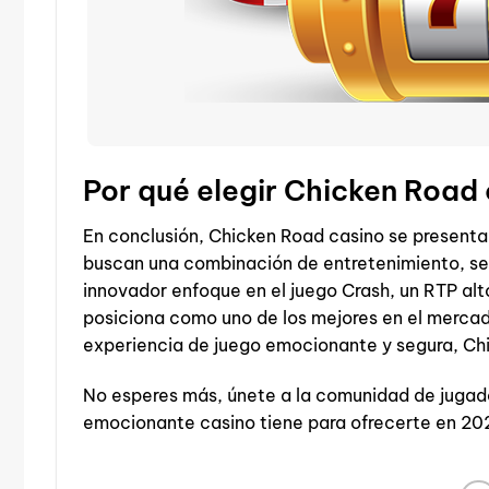
Por qué elegir Chicken Road
En conclusión, Chicken Road casino se presenta
buscan una combinación de entretenimiento, seg
innovador enfoque en el juego Crash, un RTP al
posiciona como uno de los mejores en el mercad
experiencia de juego emocionante y segura, Chi
No esperes más, únete a la comunidad de jugad
emocionante casino tiene para ofrecerte en 20