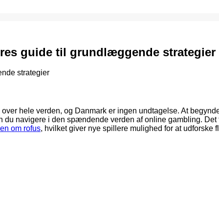
res guide til grundlæggende strategier
nde strategier
e over hele verden, og Danmark er ingen undtagelse. At begynde
du navigere i den spændende verden af online gambling. Det førs
den om rofus
, hvilket giver nye spillere mulighed for at udforske 