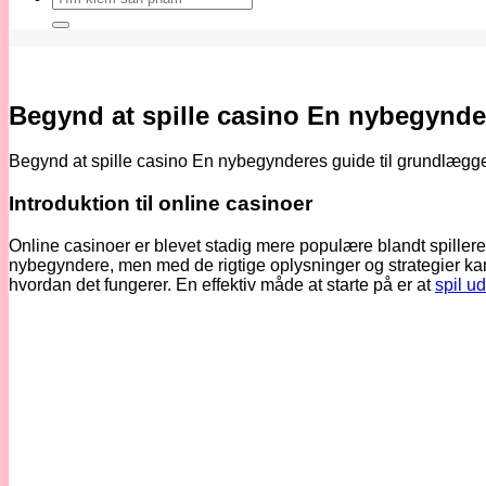
kiếm:
Begynd at spille casino En nybegynde
Begynd at spille casino En nybegynderes guide til grundlægge
Introduktion til online casinoer
Online casinoer er blevet stadig mere populære blandt spiller
nybegyndere, men med de rigtige oplysninger og strategier kan 
hvordan det fungerer. En effektiv måde at starte på er at
spil u