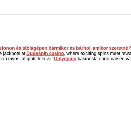
fonon és táblagépen bármikor és bárhol, amikor szeretné f
e jackpots at
Dudespin casino
, where exciting spins meet rewar
aan myös jättipotit tekevät
Onlyspins
-kasinosta erinomaisen vali