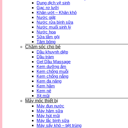
Dung dịch vệ sinh
Gạc rơ lưỡi
Khăn ướt – Khăn khô
Nước giặt
Nước rửa bình sữa
Nước muối sinh lý
Nước hoa
Sữa tắm gội
Tăm bông
Chăm sóc cho bé
Dầu khuynh diệp
Dầu tràm
Gel Dầu Massage
Kem dưỡng ẩm
Kem chống muỗi
Kem chống nắng
Kem đa năng
Kem hăm
Kem nẻ
Xịt mũi
Máy móc thiết bị
Máy đun nước
Máy hâm sữa
Máy hút mũi
Máy lắc bình sữa
Máy sấy khô – tiệt trùng