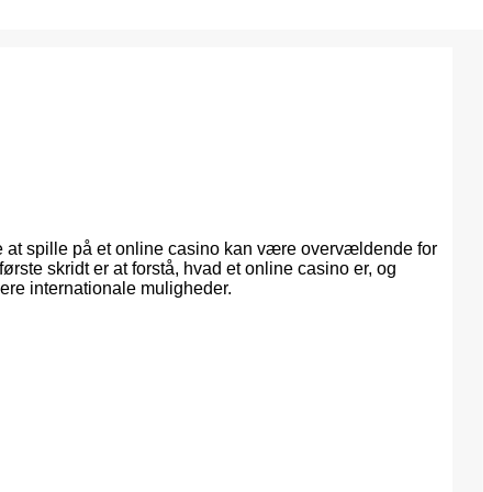
 at spille på et online casino kan være overvældende for
te skridt er at forstå, hvad et online casino er, og
flere internationale muligheder.