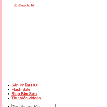
đồ dùng cho bé
Sản Phẩm HOT
Flash Sale
Blog Bỉm Sửa
Thư viện videos
Tìm