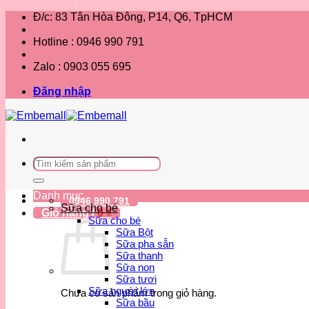
Bỏ
Đ/c: 83 Tân Hòa Đông, P14, Q6, TpHCM
qua
nội
Hotline : 0946 990 791
dung
Zalo : 0903 055 695
Đăng nhập
Tìm
kiếm:
Danh mục
0946 990 791
Sữa cho bé
Giỏ hàng /
0
₫
Sữa cho bé
Sữa Bột
Sữa pha sẵn
Sữa thanh
Sữa non
Sữa tươi
Sữa người lớn
Chưa có sản phẩm trong giỏ hàng.
Sữa bầu