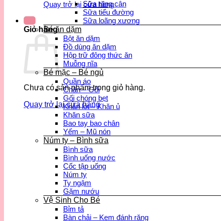
Sữa tăng cân
Quay trở lại cửa hàng
Sữa tiểu đường
Sữa loãng xương
Bé ăn dặm
Giỏ hàng
Bột ăn dặm
Đồ dùng ăn dặm
Hộp trữ đông thức ăn
Muỗng nĩa
Bé mặc – Bé ngủ
Quần áo
Chưa có sản phẩm trong giỏ hàng.
Chăn – Gối
Gối chóng bẹt
Quay trở lại cửa hàng
Khăn lót – Khăn ủ
Khăn sữa
Bao tay bao chân
Yếm – Mũ nón
Núm ty – Bình sữa
Bình sữa
Bình uống nước
Cốc tập uống
Núm ty
Ty ngậm
Gặm nướu
Vệ Sinh Cho Bé
Bỉm tả
Bàn chải – Kem đánh răng