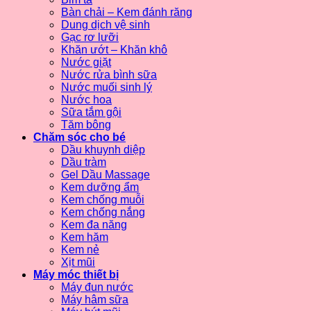
Bàn chải – Kem đánh răng
Dung dịch vệ sinh
Gạc rơ lưỡi
Khăn ướt – Khăn khô
Nước giặt
Nước rửa bình sữa
Nước muối sinh lý
Nước hoa
Sữa tắm gội
Tăm bông
Chăm sóc cho bé
Dầu khuynh diệp
Dầu tràm
Gel Dầu Massage
Kem dưỡng ẩm
Kem chống muỗi
Kem chống nắng
Kem đa năng
Kem hăm
Kem nẻ
Xịt mũi
Máy móc thiết bị
Máy đun nước
Máy hâm sữa