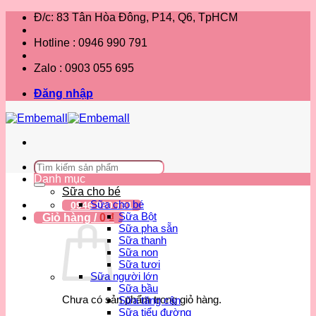
Bỏ
Đ/c: 83 Tân Hòa Đông, P14, Q6, TpHCM
qua
nội
Hotline : 0946 990 791
dung
Zalo : 0903 055 695
Đăng nhập
Tìm
kiếm:
Danh mục
Sữa cho bé
Sữa cho bé
0946 990 791
Sữa Bột
Giỏ hàng /
0
₫
Sữa pha sẵn
Sữa thanh
Sữa non
Sữa tươi
Sữa người lớn
Sữa bầu
Chưa có sản phẩm trong giỏ hàng.
Sữa tăng cân
Sữa tiểu đường