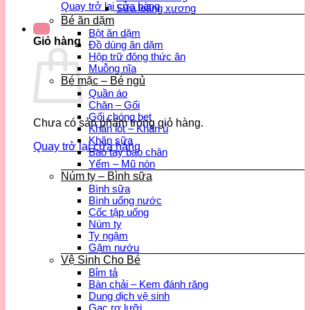
Quay trở lại cửa hàng
Sữa loãng xương
Bé ăn dặm
Bột ăn dặm
Giỏ hàng
Đồ dùng ăn dặm
Hộp trữ đông thức ăn
Muỗng nĩa
Bé mặc – Bé ngủ
Quần áo
Chăn – Gối
Gối chóng bẹt
Chưa có sản phẩm trong giỏ hàng.
Khăn lót – Khăn ủ
Khăn sữa
Quay trở lại cửa hàng
Bao tay bao chân
Yếm – Mũ nón
Núm ty – Bình sữa
Bình sữa
Bình uống nước
Cốc tập uống
Núm ty
Ty ngậm
Gặm nướu
Vệ Sinh Cho Bé
Bỉm tả
Bàn chải – Kem đánh răng
Dung dịch vệ sinh
Gạc rơ lưỡi