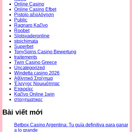
Online Casino
Online Casino Efbet
Pistolo αξιολόγηση
Public
Ragnaro Καζίνο
Roobet
Slotsvaderonline
stoichimata
Superbet
TonySpins Casino Bewertung
traitements
Twin Casino Greece
Uncategorized
Windetta casino 2026
Αθλητικό Στοίχημα
Έλεγχος Νομιμότητας
Εταιρείες
Καζίνο Online 1win
στοιχηματικες
Bài viết mới
Betbox Casino Argentina: Tu guía definitiva para ganar
a lo grande