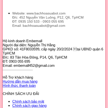
Website: www.bachhoasuabot.com
Đ/c: 452 Nguyễn Văn Luông, P12, Q6, TpHCM
ĐT: 0935 150 533 - 0903 055 695
Email: bachhoasuabot@gmail.com
Hộ kinh doanh Embemall
Người đại diện: Nguyễn Thị Hằng
GPKD số: 41F8033599, cấp ngày 20/2/2024 tại UBND quận 6
TpHCM
Đ/c: 83 Tân Hòa Đông, P14, Q6, TpHCM
ĐT: 0903 055 695
Email: embemall452@gmail.com
-------------------------
Hỗ Trợ khách hàng
Hướng dẫn mua hàng
Hình thức thanh toán
CHÍNH SÁCH ƯU ĐÃI
Chính sách bảo mật
Chính sách giao hàng