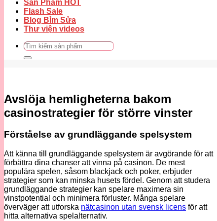
Sản Phẩm HOT
Flash Sale
Blog Bỉm Sửa
Thư viện videos
Tìm
kiếm:
Avslöja hemligheterna bakom
casinostrategier för större vinster
Förståelse av grundläggande spelsystem
Att känna till grundläggande spelsystem är avgörande för att
förbättra dina chanser att vinna på casinon. De mest
populära spelen, såsom blackjack och poker, erbjuder
strategier som kan minska husets fördel. Genom att studera
grundläggande strategier kan spelare maximera sin
vinstpotential och minimera förluster. Många spelare
överväger att utforska
nätcasinon utan svensk licens
för att
hitta alternativa spelalternativ.