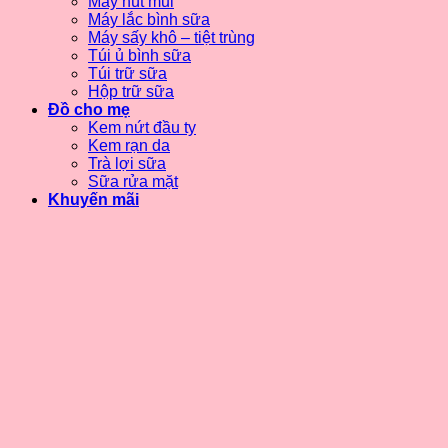
Máy hút mũi
Máy lắc bình sữa
Máy sấy khô – tiệt trùng
Túi ủ bình sữa
Túi trữ sữa
Hộp trữ sữa
Đồ cho mẹ
Kem nứt đầu ty
Kem rạn da
Trà lợi sữa
Sữa rửa mặt
Khuyến mãi