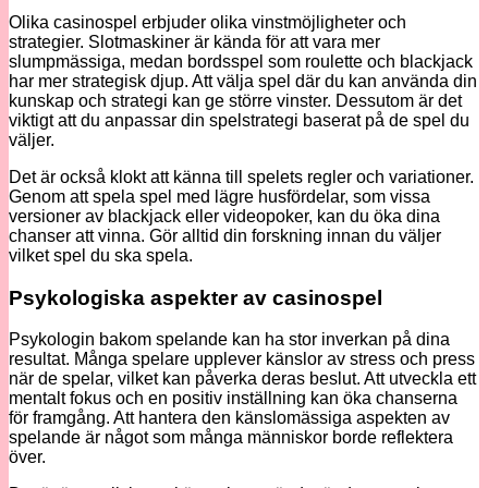
Olika casinospel erbjuder olika vinstmöjligheter och
strategier. Slotmaskiner är kända för att vara mer
slumpmässiga, medan bordsspel som roulette och blackjack
har mer strategisk djup. Att välja spel där du kan använda din
kunskap och strategi kan ge större vinster. Dessutom är det
viktigt att du anpassar din spelstrategi baserat på de spel du
väljer.
Det är också klokt att känna till spelets regler och variationer.
Genom att spela spel med lägre husfördelar, som vissa
versioner av blackjack eller videopoker, kan du öka dina
chanser att vinna. Gör alltid din forskning innan du väljer
vilket spel du ska spela.
Psykologiska aspekter av casinospel
Psykologin bakom spelande kan ha stor inverkan på dina
resultat. Många spelare upplever känslor av stress och press
när de spelar, vilket kan påverka deras beslut. Att utveckla ett
mentalt fokus och en positiv inställning kan öka chanserna
för framgång. Att hantera den känslomässiga aspekten av
spelande är något som många människor borde reflektera
över.