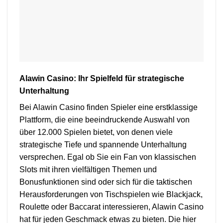
Alawin Casino: Ihr Spielfeld für strategische
Unterhaltung
Bei Alawin Casino finden Spieler eine erstklassige
Plattform, die eine beeindruckende Auswahl von
über 12.000 Spielen bietet, von denen viele
strategische Tiefe und spannende Unterhaltung
versprechen. Egal ob Sie ein Fan von klassischen
Slots mit ihren vielfältigen Themen und
Bonusfunktionen sind oder sich für die taktischen
Herausforderungen von Tischspielen wie Blackjack,
Roulette oder Baccarat interessieren, Alawin Casino
hat für jeden Geschmack etwas zu bieten. Die hier