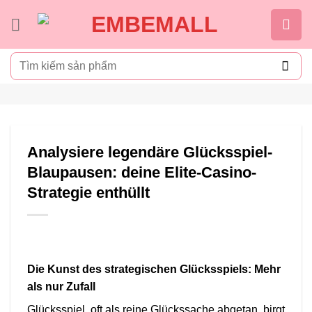
Bỏ
qua
nội
Tìm
dung
kiếm:
Analysiere legendäre Glücksspiel-
Blaupausen: deine Elite-Casino-
Strategie enthüllt
Die Kunst des strategischen Glücksspiels: Mehr
als nur Zufall
Glücksspiel, oft als reine Glückssache abgetan, birgt