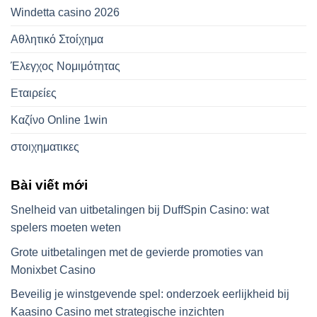
Windetta casino 2026
Αθλητικό Στοίχημα
Έλεγχος Νομιμότητας
Εταιρείες
Καζίνο Online 1win
στοιχηματικες
Bài viết mới
Snelheid van uitbetalingen bij DuffSpin Casino: wat
spelers moeten weten
Grote uitbetalingen met de gevierde promoties van
Monixbet Casino
Beveilig je winstgevende spel: onderzoek eerlijkheid bij
Kaasino Casino met strategische inzichten