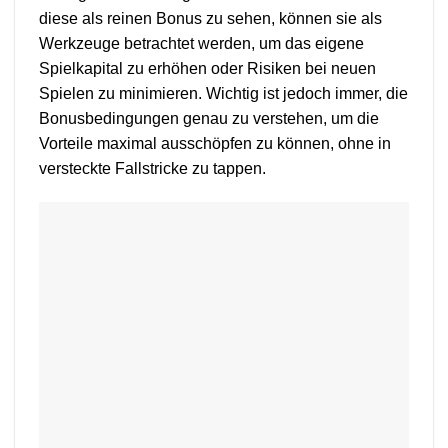
diese als reinen Bonus zu sehen, können sie als
Werkzeuge betrachtet werden, um das eigene
Spielkapital zu erhöhen oder Risiken bei neuen
Spielen zu minimieren. Wichtig ist jedoch immer, die
Bonusbedingungen genau zu verstehen, um die
Vorteile maximal ausschöpfen zu können, ohne in
versteckte Fallstricke zu tappen.