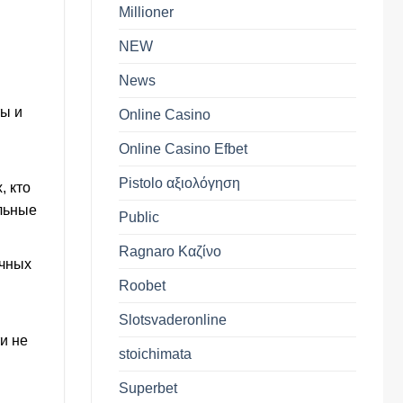
Millioner
NEW
News
ы и
Online Casino
Online Casino Efbet
Pistolo αξιολόγηση
, кто
альные
Public
Ragnaro Καζίνο
очных
Roobet
Slotsvaderonline
и не
stoichimata
Superbet