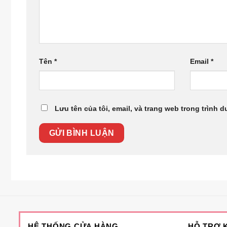
Tên
*
Email
*
Lưu tên của tôi, email, và trang web trong trình d
HỆ THỐNG CỬA HÀNG
HỖ TRỢ 