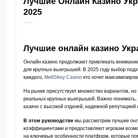
Лучшие Онлайн Казино Ук
2025
Лучшие онлайн казино Ук
Онлайн казино продолжают привлекать внимание 
для крупных выигрышей. В 2025 году выбор под
каждого,
MellStroy Casino
кто хочет максимизирова
На рынке присутствует множество вариантов, но 
реальных крупных выигрышей. Важно понимать, 
казино с высокой отдачей, надежной репутацией
В этом руководстве
мы рассмотрим лучшие онла
коэффициентами и предоставляют игрокам возм
на ключевые особенности платформ, которые по