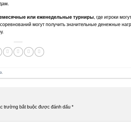
дам.
емесячные или еженедельные турниры
, где игроки могу
 соревнований могут получить значительные денежные наг
у.
o
.
c trường bắt buộc được đánh dấu
*