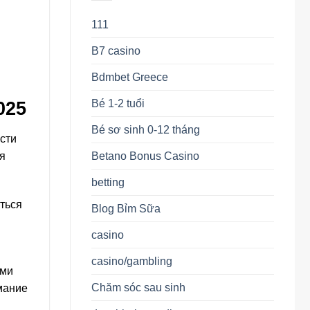
111
B7 casino
Bdmbet Greece
Bé 1-2 tuổi
025
Bé sơ sinh 0-12 tháng
сти
Betano Bonus Casino
я
betting
ться
Blog Bỉm Sữa
casino
casino/gambling
ими
Chăm sóc sau sinh
мание