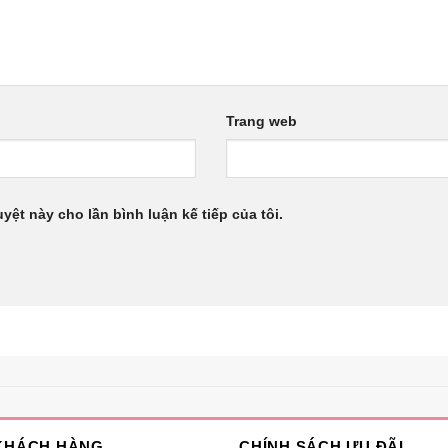
Trang web
uyệt này cho lần bình luận kế tiếp của tôi.
KHÁCH HÀNG
CHÍNH SÁCH ƯU ĐÃI