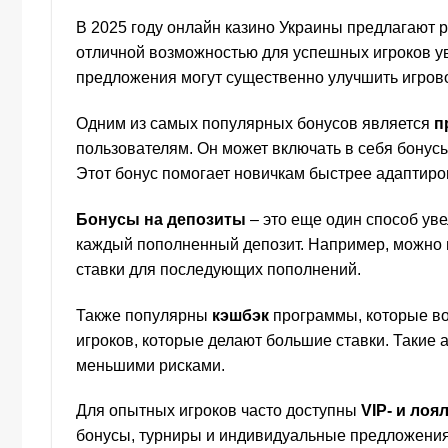
В 2025 году онлайн казино Украины предлагают 
отличной возможностью для успешных игроков у
предложения могут существенно улучшить игрово
Одним из самых популярных бонусов является
п
пользователям. Он может включать в себя бонус
Этот бонус помогает новичкам быстрее адаптиро
Бонусы на депозиты
– это еще один способ ув
каждый пополненный депозит. Например, можно 
ставки для последующих пополнений.
Также популярны
кэшбэк
программы, которые во
игроков, которые делают большие ставки. Такие а
меньшими рисками.
Для опытных игроков часто доступны
VIP- и ло
бонусы, турниры и индивидуальные предложения