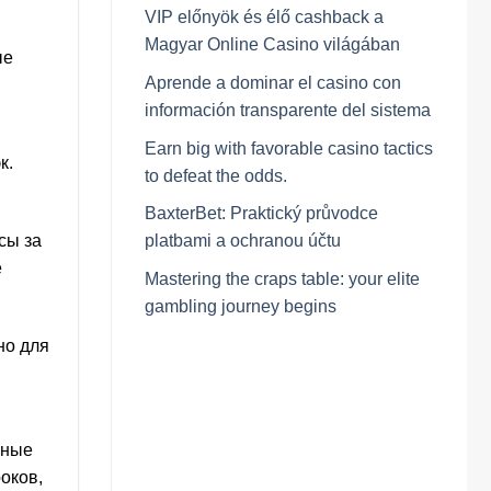
VIP előnyök és élő cashback a
Magyar Online Casino világában
ые
Aprende a dominar el casino con
información transparente del sistema
Earn big with favorable casino tactics
к.
to defeat the odds.
BaxterBet: Praktický průvodce
сы за
platbami a ochranou účtu
е
Mastering the craps table: your elite
gambling journey begins
но для
вные
оков,