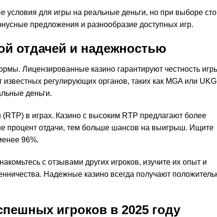
е условия для игры на реальные деньги, но при выборе сто
бонусные предложения и разнообразие доступных игр.
ой отдачей и надежностью
ормы. Лицензированные казино гарантируют честность игр
т известных регулирующих органов, таких как MGA или UKG
альные деньги.
 (RTP) в играх. Казино с высоким RTP предлагают более
ше процент отдачи, тем больше шансов на выигрыш. Ищите
менее 96%.
накомьтесь с отзывами других игроков, изучите их опыт и
шенничества. Надежные казино всегда получают положител
пешных игроков в 2025 году