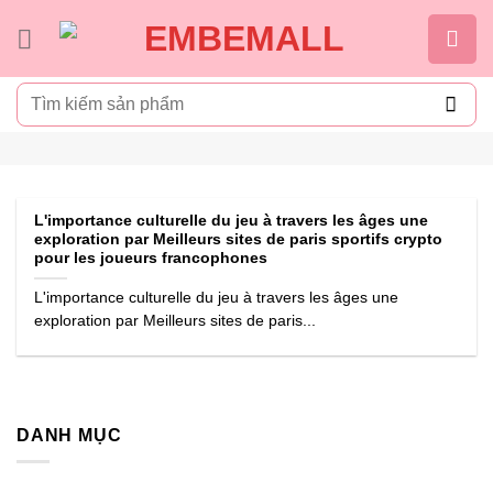
Bỏ
qua
nội
Tìm
dung
kiếm:
L'importance culturelle du jeu à travers les âges une
exploration par Meilleurs sites de paris sportifs crypto
pour les joueurs francophones
L'importance culturelle du jeu à travers les âges une
exploration par Meilleurs sites de paris...
DANH MỤC