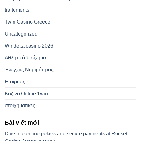
traitements
Twin Casino Greece
Uncategorized
Windetta casino 2026
Αθλητικό Στοίχημα
Έλεγχος Νομιμότητας
Εταιρείες
Καζίνο Online 1win
στοιχηματικες
Bài viết mới
Dive into online pokies and secure payments at Rocket