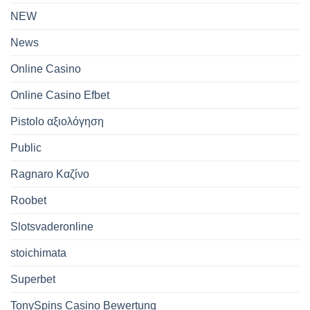
NEW
News
Online Casino
Online Casino Efbet
Pistolo αξιολόγηση
Public
Ragnaro Καζίνο
Roobet
Slotsvaderonline
stoichimata
Superbet
TonySpins Casino Bewertung