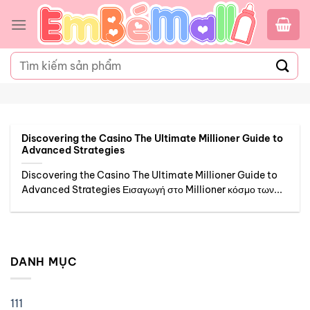
Bỏ
qua
nội
dung
Tìm
kiếm:
Discovering the Casino The Ultimate Millioner Guide to
Advanced Strategies
Discovering the Casino The Ultimate Millioner Guide to
Advanced Strategies Εισαγωγή στο Millioner κόσμο των...
DANH MỤC
111