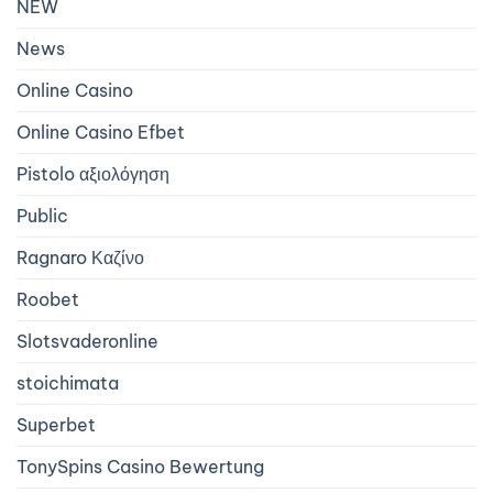
NEW
News
Online Casino
Online Casino Efbet
Pistolo αξιολόγηση
Public
Ragnaro Καζίνο
Roobet
Slotsvaderonline
stoichimata
Superbet
TonySpins Casino Bewertung