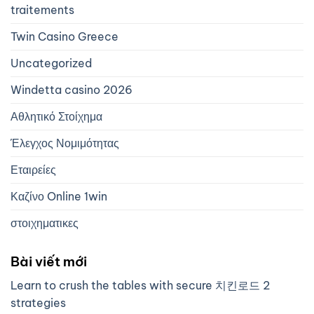
traitements
Twin Casino Greece
Uncategorized
Windetta casino 2026
Αθλητικό Στοίχημα
Έλεγχος Νομιμότητας
Εταιρείες
Καζίνο Online 1win
στοιχηματικες
Bài viết mới
Learn to crush the tables with secure 치킨로드 2
strategies