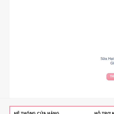
Sữa Hạt 
G
TH
HỆ THỐNG CỬA HÀNG
HỖ TRỢ 