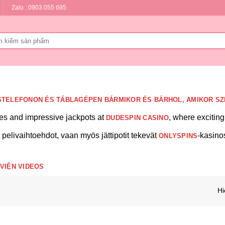
Zalo : 0903 055 695
:
TELEFONON ÉS TÁBLAGÉPEN BÁRMIKOR ÉS BÁRHOL, AMIKOR SZ
mes and impressive jackpots at
, where excitin
DUDESPIN CASINO
t pelivaihtoehdot, vaan myös jättipotit tekevät
-kasino
ONLYSPINS
VIỆN VIDEOS
Hi