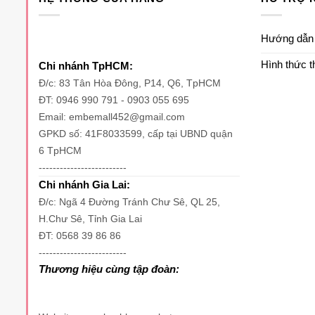
Hướng dẫn
Hình thức t
Chi nhánh TpHCM:
Đ/c: 83 Tân Hòa Đông, P14, Q6, TpHCM
ĐT: 0946 990 791 - 0903 055 695
Email: embemall452@gmail.com
GPKD số: 41F8033599, cấp tại UBND quận
6 TpHCM
-------------------------
Chi nhánh Gia Lai:
Đ/c: Ngã 4 Đường Tránh Chư Sê, QL 25,
H.Chư Sê, Tỉnh Gia Lai
ĐT: 0568 39 86 86
-------------------------
Thương hiệu cùng tập đoàn: