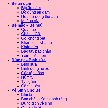
Bé ăn dặm
Bột ăn dặm
Đồ dùng ăn dặm
Hộp trữ đông thức ăn
Muỗng nĩa
Bé mặc – Bé ngủ
Quần áo
Chăn – Gối
Gối chóng bẹt
Khăn lót – Khăn ủ
Khăn sữa
Bao tay bao chân
Yếm – Mũ nón
Núm ty – Bình sữa
Bình sữa
Bình uống nước
Cốc tập uống
Núm ty
Ty ngậm
Gặm nướu
Vệ Sinh Cho Bé
Bỉm tả
Bàn chải – Kem đánh răng
Dung dịch vệ sinh
Gạc rơ lưỡi