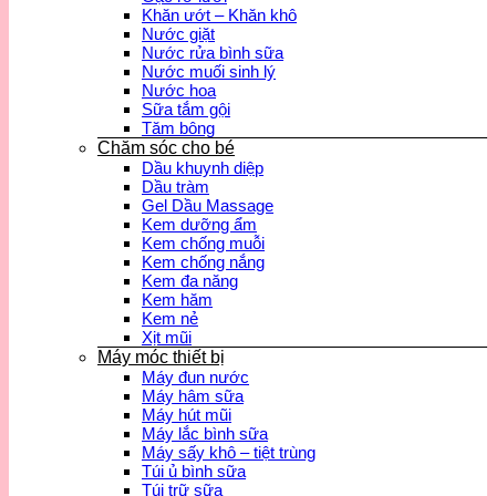
Khăn ướt – Khăn khô
Nước giặt
Nước rửa bình sữa
Nước muối sinh lý
Nước hoa
Sữa tắm gội
Tăm bông
Chăm sóc cho bé
Dầu khuynh diệp
Dầu tràm
Gel Dầu Massage
Kem dưỡng ẩm
Kem chống muỗi
Kem chống nắng
Kem đa năng
Kem hăm
Kem nẻ
Xịt mũi
Máy móc thiết bị
Máy đun nước
Máy hâm sữa
Máy hút mũi
Máy lắc bình sữa
Máy sấy khô – tiệt trùng
Túi ủ bình sữa
Túi trữ sữa