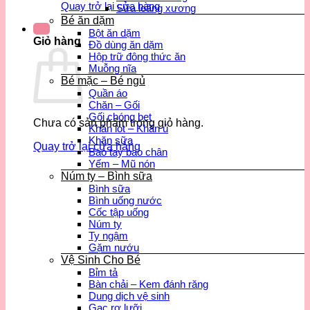
Quay trở lại cửa hàng
Sữa loãng xương
Bé ăn dặm
Bột ăn dặm
Giỏ hàng
Đồ dùng ăn dặm
Hộp trữ đông thức ăn
Muỗng nĩa
Bé mặc – Bé ngủ
Quần áo
Chăn – Gối
Gối chóng bẹt
Chưa có sản phẩm trong giỏ hàng.
Khăn lót – Khăn ủ
Khăn sữa
Quay trở lại cửa hàng
Bao tay bao chân
Yếm – Mũ nón
Núm ty – Bình sữa
Bình sữa
Bình uống nước
Cốc tập uống
Núm ty
Ty ngậm
Gặm nướu
Vệ Sinh Cho Bé
Bỉm tả
Bàn chải – Kem đánh răng
Dung dịch vệ sinh
Gạc rơ lưỡi