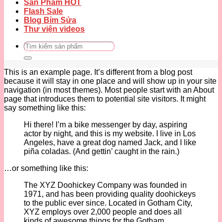
Sản Phẩm HOT
Flash Sale
Blog Bỉm Sửa
Thư viện videos
Tìm
kiếm:
This is an example page. It’s different from a blog post
because it will stay in one place and will show up in your site
navigation (in most themes). Most people start with an About
page that introduces them to potential site visitors. It might
say something like this:
Hi there! I’m a bike messenger by day, aspiring
actor by night, and this is my website. I live in Los
Angeles, have a great dog named Jack, and I like
piña coladas. (And gettin’ caught in the rain.)
…or something like this:
The XYZ Doohickey Company was founded in
1971, and has been providing quality doohickeys
to the public ever since. Located in Gotham City,
XYZ employs over 2,000 people and does all
kinds of awesome things for the Gotham