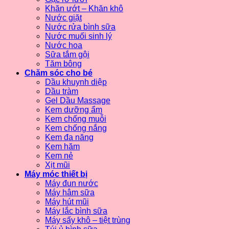
Khăn ướt – Khăn khô
Nước giặt
Nước rửa bình sữa
Nước muối sinh lý
Nước hoa
Sữa tắm gội
Tăm bông
Chăm sóc cho bé
Dầu khuynh diệp
Dầu tràm
Gel Dầu Massage
Kem dưỡng ẩm
Kem chống muỗi
Kem chống nắng
Kem đa năng
Kem hăm
Kem nẻ
Xịt mũi
Máy móc thiết bị
Máy đun nước
Máy hâm sữa
Máy hút mũi
Máy lắc bình sữa
Máy sấy khô – tiệt trùng