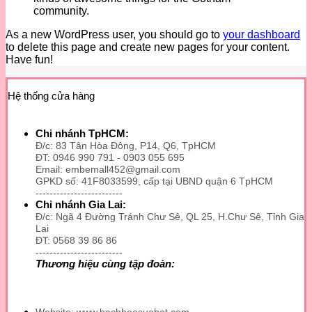
community.
As a new WordPress user, you should go to
your dashboard
to delete this page and create new pages for your content.
Have fun!
Hệ thống cửa hàng
Chi nhánh TpHCM:
Đ/c: 83 Tân Hòa Đông, P14, Q6, TpHCM
ĐT: 0946 990 791 - 0903 055 695
Email: embemall452@gmail.com
GPKD số: 41F8033599, cấp tại UBND quận 6 TpHCM
-------------------------
Chi nhánh Gia Lai:
Đ/c: Ngã 4 Đường Tránh Chư Sê, QL 25, H.Chư Sê, Tỉnh Gia
Lai
ĐT: 0568 39 86 86
-------------------------
Thương hiệu cùng tập đoàn:
Website: www.bachhoasuabot.com