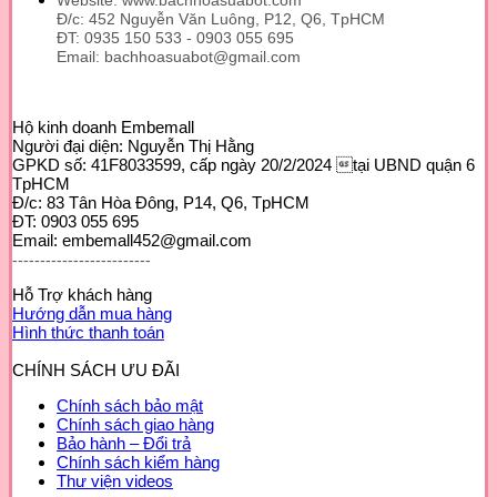
Đ/c: 452 Nguyễn Văn Luông, P12, Q6, TpHCM
ĐT: 0935 150 533 - 0903 055 695
Email: bachhoasuabot@gmail.com
Hộ kinh doanh Embemall
Người đại diện: Nguyễn Thị Hằng
GPKD số: 41F8033599, cấp ngày 20/2/2024 tại UBND quận 6
TpHCM
Đ/c: 83 Tân Hòa Đông, P14, Q6, TpHCM
ĐT: 0903 055 695
Email: embemall452@gmail.com
-------------------------
Hỗ Trợ khách hàng
Hướng dẫn mua hàng
Hình thức thanh toán
CHÍNH SÁCH ƯU ĐÃI
Chính sách bảo mật
Chính sách giao hàng
Bảo hành – Đổi trả
Chính sách kiểm hàng
Thư viện videos