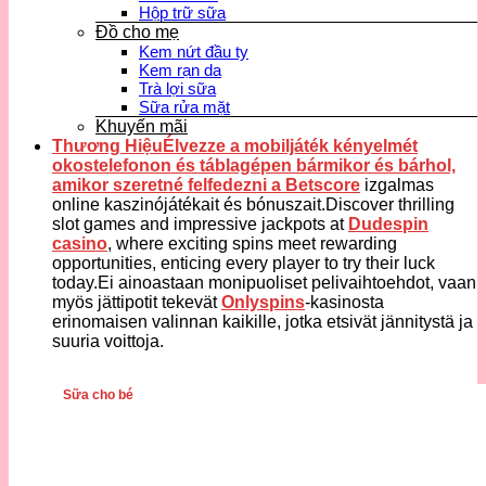
Hộp trữ sữa
Đồ cho mẹ
Kem nứt đầu ty
Kem rạn da
Trà lợi sữa
Sữa rửa mặt
Khuyến mãi
Thương HiệuÉlvezze a mobiljáték kényelmét
okostelefonon és táblagépen bármikor és bárhol,
amikor szeretné felfedezni a
Betscore
izgalmas
online kaszinójátékait és bónuszait.Discover thrilling
slot games and impressive jackpots at
Dudespin
casino
, where exciting spins meet rewarding
opportunities, enticing every player to try their luck
today.Ei ainoastaan monipuoliset pelivaihtoehdot, vaan
myös jättipotit tekevät
Onlyspins
-kasinosta
erinomaisen valinnan kaikille, jotka etsivät jännitystä ja
suuria voittoja.
Sữa cho bé