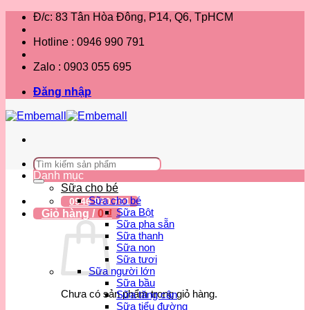
Bỏ
Đ/c: 83 Tân Hòa Đông, P14, Q6, TpHCM
qua
nội
Hotline : 0946 990 791
dung
Zalo : 0903 055 695
Đăng nhập
Tìm
kiếm:
Danh mục
Sữa cho bé
Sữa cho bé
0946 990 791
Sữa Bột
Giỏ hàng /
0
₫
Sữa pha sẵn
Sữa thanh
Sữa non
Sữa tươi
Sữa người lớn
Sữa bầu
Chưa có sản phẩm trong giỏ hàng.
Sữa tăng cân
Sữa tiểu đường