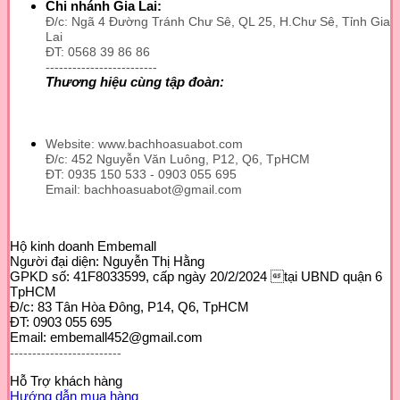
Chi nhánh Gia Lai:
có
Đ/c: Ngã 4 Đường Tránh Chư Sê, QL 25, H.Chư Sê, Tỉnh Gia
thể
Lai
được
ĐT: 0568 39 86 86
chọn
-------------------------
trên
Thương hiệu cùng tập đoàn:
trang
sản
phẩm
Website: www.bachhoasuabot.com
Đ/c: 452 Nguyễn Văn Luông, P12, Q6, TpHCM
ĐT: 0935 150 533 - 0903 055 695
Email: bachhoasuabot@gmail.com
Hộ kinh doanh Embemall
Người đại diện: Nguyễn Thị Hằng
GPKD số: 41F8033599, cấp ngày 20/2/2024 tại UBND quận 6
TpHCM
Đ/c: 83 Tân Hòa Đông, P14, Q6, TpHCM
ĐT: 0903 055 695
Email: embemall452@gmail.com
-------------------------
Hỗ Trợ khách hàng
Hướng dẫn mua hàng