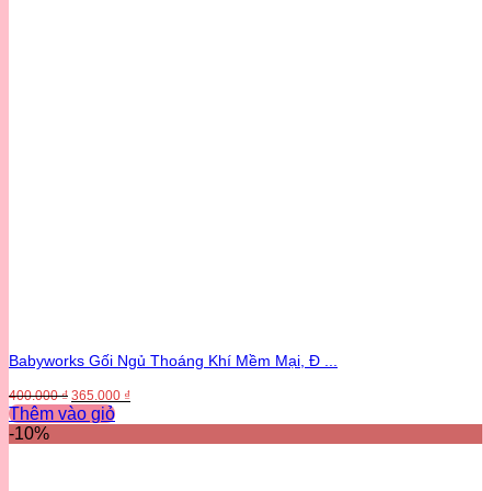
Babyworks Gối Ngủ Thoáng Khí Mềm Mại, Đ ...
Giá
Giá
400.000
₫
365.000
₫
gốc
hiện
Thêm vào giỏ
là:
tại
-10%
400.000 ₫.
là:
365.000 ₫.