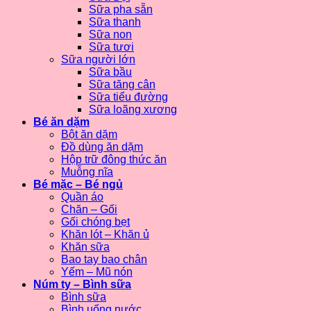
Sữa pha sẵn
Sữa thanh
Sữa non
Sữa tươi
Sữa người lớn
Sữa bầu
Sữa tăng cân
Sữa tiểu đường
Sữa loãng xương
Bé ăn dặm
Bột ăn dặm
Đồ dùng ăn dặm
Hộp trữ đông thức ăn
Muỗng nĩa
Bé mặc – Bé ngủ
Quần áo
Chăn – Gối
Gối chóng bẹt
Khăn lót – Khăn ủ
Khăn sữa
Bao tay bao chân
Yếm – Mũ nón
Núm ty – Bình sữa
Bình sữa
Bình uống nước