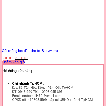
Gối chống bẹt đầu cho bé Babyworks ̵ ...
Giá
Giá
350.000
₫
315.000
₫
gốc
hiện
Thêm vào giỏ
là:
tại
Sản
350.000 ₫.
là:
phẩm
Hệ thống cửa hàng
315.000 ₫.
này
có
nhiều
Chi nhánh TpHCM:
biến
Đ/c: 83 Tân Hòa Đông, P14, Q6, TpHCM
thể.
ĐT: 0946 990 791 - 0903 055 695
Email: embemall452@gmail.com
Các
GPKD số: 41F8033599, cấp tại UBND quận 6 TpHCM
tùy
-------------------------
chọn