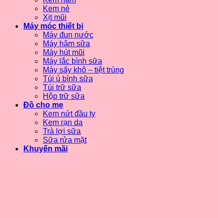
Kem nẻ
Xịt mũi
Máy móc thiết bị
Máy đun nước
Máy hâm sữa
Máy hút mũi
Máy lắc bình sữa
Máy sấy khô – tiệt trùng
Túi ủ bình sữa
Túi trữ sữa
Hộp trữ sữa
Đồ cho mẹ
Kem nứt đầu ty
Kem rạn da
Trà lợi sữa
Sữa rửa mặt
Khuyến mãi