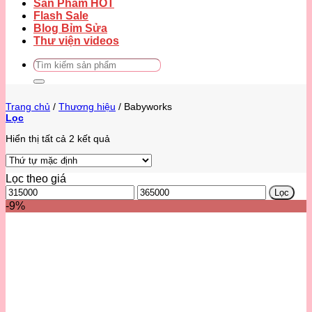
Sản Phẩm HOT
Flash Sale
Blog Bỉm Sửa
Thư viện videos
Tìm
kiếm:
Trang chủ
/
Thương hiệu
/
Babyworks
Lọc
Hiển thị tất cả 2 kết quả
Lọc theo giá
Giá
Giá
Lọc
thấp
cao
-9%
nhất
nhất