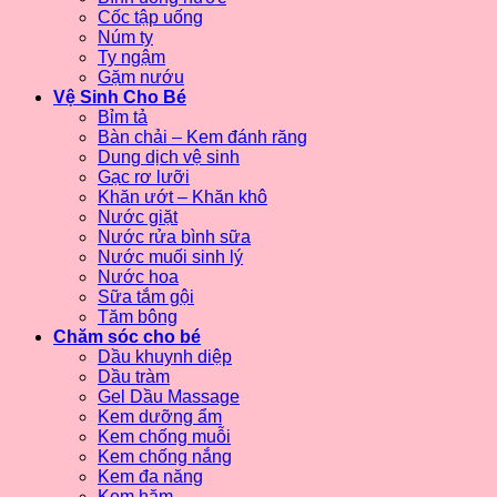
Cốc tập uống
Núm ty
Ty ngậm
Gặm nướu
Vệ Sinh Cho Bé
Bỉm tả
Bàn chải – Kem đánh răng
Dung dịch vệ sinh
Gạc rơ lưỡi
Khăn ướt – Khăn khô
Nước giặt
Nước rửa bình sữa
Nước muối sinh lý
Nước hoa
Sữa tắm gội
Tăm bông
Chăm sóc cho bé
Dầu khuynh diệp
Dầu tràm
Gel Dầu Massage
Kem dưỡng ẩm
Kem chống muỗi
Kem chống nắng
Kem đa năng
Kem hăm