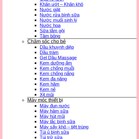
Khăn ướt – Khăn khô
Nước giặt
Nước rửa bình sữa
Nước muối sinh lý
Nước hoa
Sữa tắm gội
Tăm bông
Chăm sóc cho bé
Dầu khuynh diệp
Dầu tràm
Gel Dầu Massage
Kem dưỡng ẩm
Kem chống muỗi
Kem chống nắng
Kem đa năng
Kem hăm
Kem nẻ
Xịt mũi
Máy móc thiết bị
Máy đun nước
Máy hâm sữa
Máy hút mũi
Máy lắc bình sữa
Máy sấy khô – tiệt trùng
Túi ủ bình sữa
Túi trữ sữa