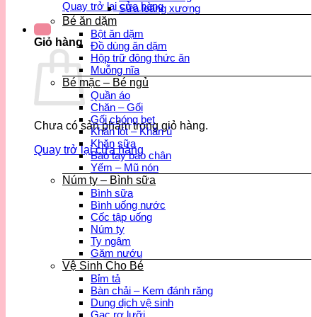
Quay trở lại cửa hàng
Sữa loãng xương
Bé ăn dặm
Bột ăn dặm
Giỏ hàng
Đồ dùng ăn dặm
Hộp trữ đông thức ăn
Muỗng nĩa
Bé mặc – Bé ngủ
Quần áo
Chăn – Gối
Gối chóng bẹt
Chưa có sản phẩm trong giỏ hàng.
Khăn lót – Khăn ủ
Khăn sữa
Quay trở lại cửa hàng
Bao tay bao chân
Yếm – Mũ nón
Núm ty – Bình sữa
Bình sữa
Bình uống nước
Cốc tập uống
Núm ty
Ty ngậm
Gặm nướu
Vệ Sinh Cho Bé
Bỉm tả
Bàn chải – Kem đánh răng
Dung dịch vệ sinh
Gạc rơ lưỡi