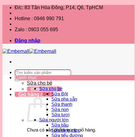
Bỏ
Đ/c: 83 Tân Hòa Đông, P14, Q6, TpHCM
qua
nội
Hotline : 0946 990 791
dung
Zalo : 0903 055 695
Đăng nhập
Tìm
kiếm:
Danh mục
Sữa cho bé
Sữa cho bé
0946 990 791
Sữa Bột
Giỏ hàng /
0
₫
Sữa pha sẵn
Sữa thanh
Sữa non
Sữa tươi
Sữa người lớn
Sữa bầu
Chưa có sản phẩm trong giỏ hàng.
Sữa tăng cân
Sữa tiểu đường