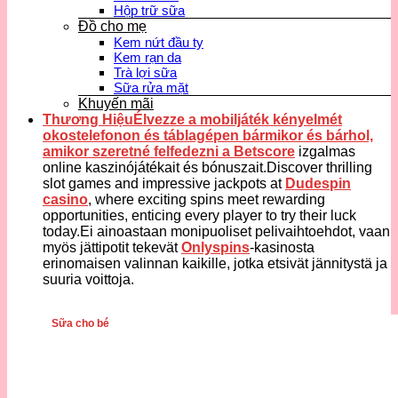
Hộp trữ sữa
Đồ cho mẹ
Kem nứt đầu ty
Kem rạn da
Trà lợi sữa
Sữa rửa mặt
Khuyến mãi
Thương HiệuÉlvezze a mobiljáték kényelmét
okostelefonon és táblagépen bármikor és bárhol,
amikor szeretné felfedezni a
Betscore
izgalmas
online kaszinójátékait és bónuszait.Discover thrilling
slot games and impressive jackpots at
Dudespin
casino
, where exciting spins meet rewarding
opportunities, enticing every player to try their luck
today.Ei ainoastaan monipuoliset pelivaihtoehdot, vaan
myös jättipotit tekevät
Onlyspins
-kasinosta
erinomaisen valinnan kaikille, jotka etsivät jännitystä ja
suuria voittoja.
Sữa cho bé