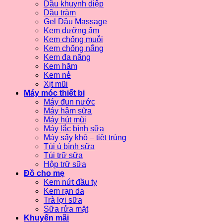
Dầu khuynh diệp
Dầu tràm
Gel Dầu Massage
Kem dưỡng ẩm
Kem chống muỗi
Kem chống nắng
Kem đa năng
Kem hăm
Kem nẻ
Xịt mũi
Máy móc thiết bị
Máy đun nước
Máy hâm sữa
Máy hút mũi
Máy lắc bình sữa
Máy sấy khô – tiệt trùng
Túi ủ bình sữa
Túi trữ sữa
Hộp trữ sữa
Đồ cho mẹ
Kem nứt đầu ty
Kem rạn da
Trà lợi sữa
Sữa rửa mặt
Khuyến mãi