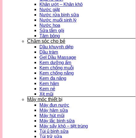
Khăn ướt – Khăn khô
Nước giặt
Nước rửa bình sữa
Nước muối sinh lý
Nước hoa
Sữa tắm gội
Tăm bông
Chăm sóc cho bé
Dầu khuynh diệp
Dầu tràm
Gel Dầu Massage
Kem dưỡng ẩm
Kem chống muỗi
Kem chống nắng
Kem đa năng
Kem hăm
Kem nẻ
Xịt mũi
Máy móc thiết bị
Máy đun nước
Máy hâm sữa
Máy hút mũi
Máy lắc bình sữa
Máy sấy khô – tiệt trùng
Túi ủ bình sữa
Túi trữ sữa