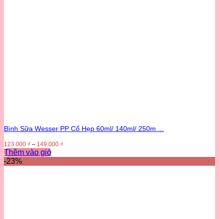
Bình Sữa Wesser PP Cổ Hẹp 60ml/ 140ml/ 250m ...
123.000
₫
–
149.000
₫
Thêm vào giỏ
Sản
-23%
phẩm
này
có
nhiều
biến
thể.