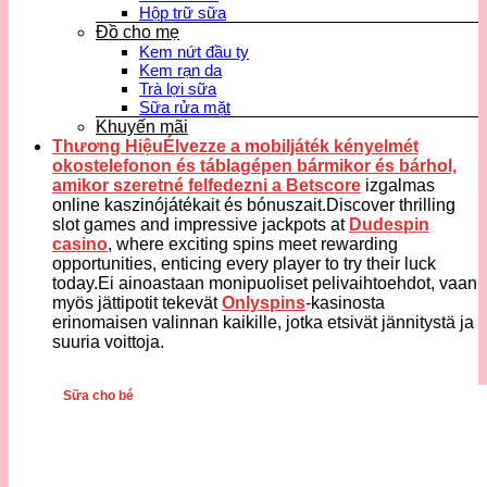
Hộp trữ sữa
Đồ cho mẹ
Kem nứt đầu ty
Kem rạn da
Trà lợi sữa
Sữa rửa mặt
Khuyến mãi
Thương HiệuÉlvezze a mobiljáték kényelmét
okostelefonon és táblagépen bármikor és bárhol,
amikor szeretné felfedezni a
Betscore
izgalmas
online kaszinójátékait és bónuszait.Discover thrilling
slot games and impressive jackpots at
Dudespin
casino
, where exciting spins meet rewarding
opportunities, enticing every player to try their luck
today.Ei ainoastaan monipuoliset pelivaihtoehdot, vaan
myös jättipotit tekevät
Onlyspins
-kasinosta
erinomaisen valinnan kaikille, jotka etsivät jännitystä ja
suuria voittoja.
Sữa cho bé