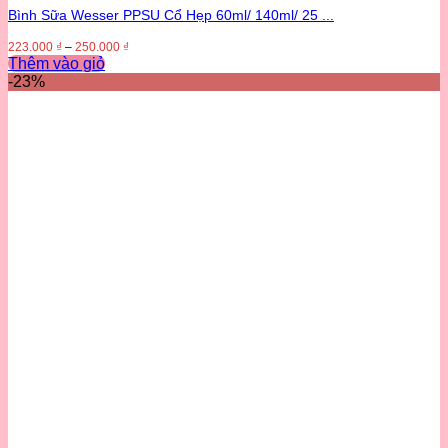
Bình Sữa Wesser PPSU Cổ Hẹp 60ml/ 140ml/ 25 ...
223.000
₫
–
250.000
₫
Thêm vào giỏ
Sản
-23%
phẩm
này
có
nhiều
biến
thể.
Các
tùy
chọn
có
thể
được
chọn
trên
trang
sản
phẩm