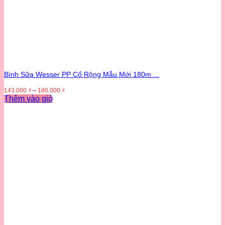
Bình Sữa Wesser PP Cổ Rộng Mẫu Mới 180m ...
143.000
₫
–
180.000
₫
Thêm vào giỏ
Sản
phẩm
này
có
nhiều
biến
thể.
Các
tùy
chọn
có
thể
được
chọn