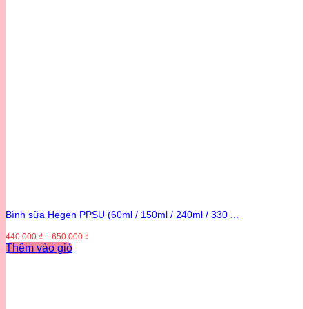
Bình sữa Hegen PPSU (60ml / 150ml / 240ml / 330 ...
440.000
₫
–
650.000
₫
Thêm vào giỏ
Sản
phẩm
này
có