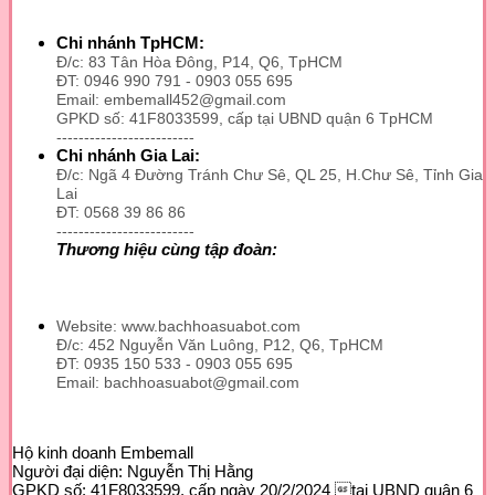
này
có
nhiều
Chi nhánh TpHCM:
biến
Đ/c: 83 Tân Hòa Đông, P14, Q6, TpHCM
thể.
ĐT: 0946 990 791 - 0903 055 695
Email: embemall452@gmail.com
Các
GPKD số: 41F8033599, cấp tại UBND quận 6 TpHCM
tùy
-------------------------
chọn
Chi nhánh Gia Lai:
có
Đ/c: Ngã 4 Đường Tránh Chư Sê, QL 25, H.Chư Sê, Tỉnh Gia
thể
Lai
được
ĐT: 0568 39 86 86
chọn
-------------------------
trên
Thương hiệu cùng tập đoàn:
trang
sản
phẩm
Website: www.bachhoasuabot.com
Đ/c: 452 Nguyễn Văn Luông, P12, Q6, TpHCM
ĐT: 0935 150 533 - 0903 055 695
Email: bachhoasuabot@gmail.com
Hộ kinh doanh Embemall
Người đại diện: Nguyễn Thị Hằng
GPKD số: 41F8033599, cấp ngày 20/2/2024 tại UBND quận 6