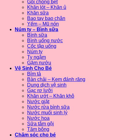
Gối chóng bẹt
Khăn lót – Khăn ủ
Khăn sữa
Bao tay bao chân
Yếm – Mũ nón
Núm ty – Bình sữa
Bình sữa
Bình uống nước
Cốc tập uống
Núm ty
Ty ngậm
Gặm nướu
Vệ Sinh Cho Bé
Bỉm tả
Bàn chải – Kem đánh răng
Dung dịch vệ sinh
Gạc rơ lưỡi
Khăn ướt – Khăn khô
Nước giặt
Nước rửa bình sữa
Nước muối sinh lý
Nước hoa
Sữa tắm gội
Tăm bông
Chăm sóc cho bé