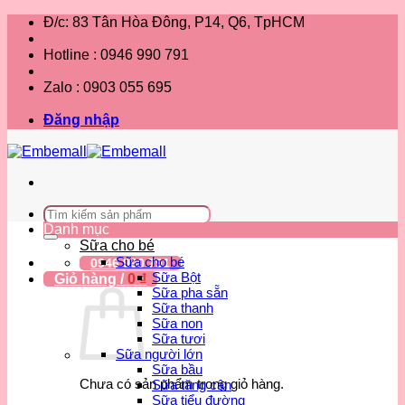
Bỏ
Đ/c: 83 Tân Hòa Đông, P14, Q6, TpHCM
qua
nội
Hotline : 0946 990 791
dung
Zalo : 0903 055 695
Đăng nhập
Tìm
kiếm:
Danh mục
Sữa cho bé
Sữa cho bé
0946 990 791
Sữa Bột
Giỏ hàng /
0
₫
Sữa pha sẵn
Sữa thanh
Sữa non
Sữa tươi
Sữa người lớn
Sữa bầu
Chưa có sản phẩm trong giỏ hàng.
Sữa tăng cân
Sữa tiểu đường