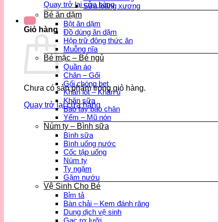
Quay trở lại cửa hàng
Sữa loãng xương
Bé ăn dặm
Bột ăn dặm
Giỏ hàng
Đồ dùng ăn dặm
Hộp trữ đông thức ăn
Muỗng nĩa
Bé mặc – Bé ngủ
Quần áo
Chăn – Gối
Gối chóng bẹt
Chưa có sản phẩm trong giỏ hàng.
Khăn lót – Khăn ủ
Khăn sữa
Quay trở lại cửa hàng
Bao tay bao chân
Yếm – Mũ nón
Núm ty – Bình sữa
Bình sữa
Bình uống nước
Cốc tập uống
Núm ty
Ty ngậm
Gặm nướu
Vệ Sinh Cho Bé
Bỉm tả
Bàn chải – Kem đánh răng
Dung dịch vệ sinh
Gạc rơ lưỡi