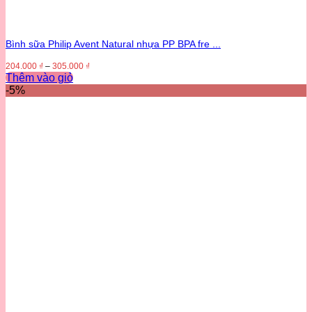
Bình sữa Philip Avent Natural nhựa PP BPA fre ...
204.000
₫
–
305.000
₫
Thêm vào giỏ
Sản
-5%
phẩm
này
có
nhiều
biến
thể.
Các
tùy
chọn
có
thể
được
chọn
trên
trang
sản
phẩm