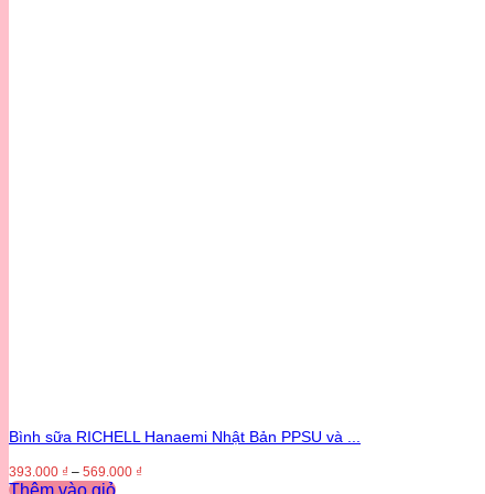
Bình sữa RICHELL Hanaemi Nhật Bản PPSU và ...
393.000
₫
–
569.000
₫
Thêm vào giỏ