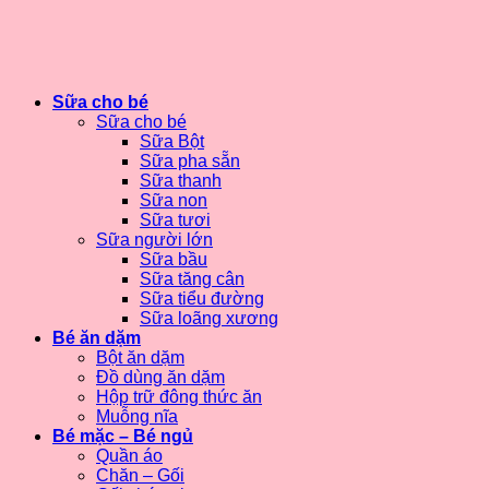
Sữa cho bé
Sữa cho bé
Sữa Bột
Sữa pha sẵn
Sữa thanh
Sữa non
Sữa tươi
Sữa người lớn
Sữa bầu
Sữa tăng cân
Sữa tiểu đường
Sữa loãng xương
Bé ăn dặm
Bột ăn dặm
Đồ dùng ăn dặm
Hộp trữ đông thức ăn
Muỗng nĩa
Bé mặc – Bé ngủ
Quần áo
Chăn – Gối