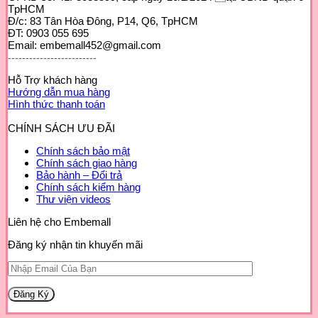
TpHCM
Đ/c: 83 Tân Hòa Đông, P14, Q6, TpHCM
ĐT: 0903 055 695
Email: embemall452@gmail.com
-------------------------
Hỗ Trợ khách hàng
Hướng dẫn mua hàng
Hình thức thanh toán
CHÍNH SÁCH ƯU ĐÃI
Chính sách bảo mật
Chính sách giao hàng
Bảo hành – Đổi trả
Chính sách kiểm hàng
Thư viện videos
Liên hệ cho Embemall
Đăng ký nhận tin khuyến mãi